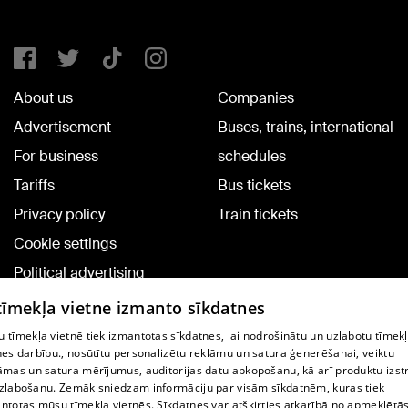
About us
Companies
Advertisement
Buses, trains, international
For business
schedules
Tariffs
Bus tickets
Privacy policy
Train tickets
Cookie settings
Political advertising
Cookie policy
 tīmekļa vietne izmanto sīkdatnes
Commenting terms
 tīmekļa vietnē tiek izmantotas sīkdatnes, lai nodrošinātu un uzlabotu tīmek
nes darbību., nosūtītu personalizētu reklāmu un satura ģenerēšanai, veiktu
āmas un satura mērījumus, auditorijas datu apkopošanu, kā arī produktu izst
TV program
zlabošanu. Zemāk sniedzam informāciju par visām sīkdatnēm, kuras tiek
Contract rules
ntotas mūsu tīmekļa vietnēs. Sīkdatnes var atšķirties atkarībā no apmeklētā