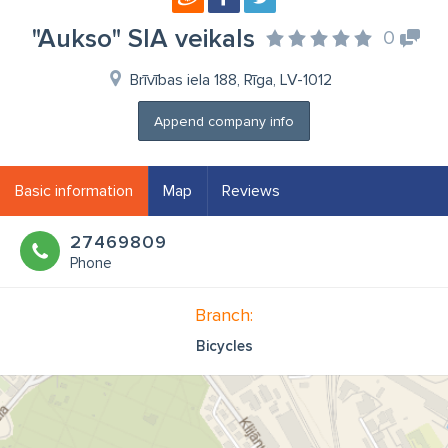
"Aukso" SIA veikals
0
Brīvības iela 188, Rīga, LV-1012
Append company info
Basic information
Map
Reviews
27469809
Phone
Branch:
Bicycles