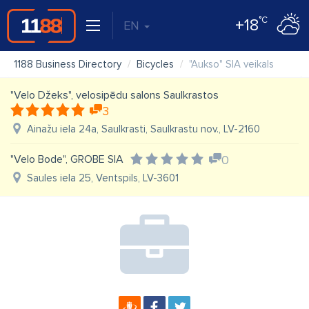
°C
+18
EN
1188 Business Directory
Bicycles
"Aukso" SIA veikals
"Velo Džeks", velosipēdu salons Saulkrastos
3
Ainažu iela 24a, Saulkrasti, Saulkrastu nov., LV-2160
"Velo Bode", GROBE SIA
0
Saules iela 25, Ventspils, LV-3601