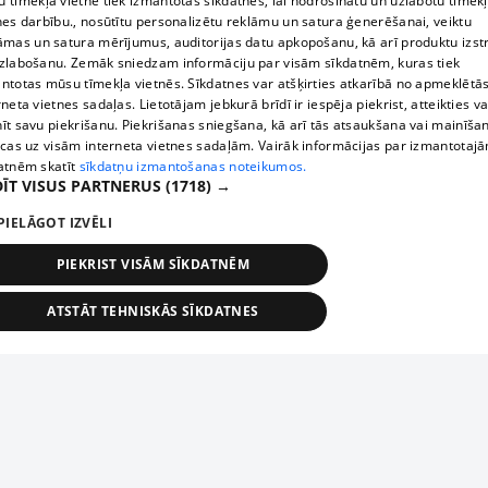
 tīmekļa vietnē tiek izmantotas sīkdatnes, lai nodrošinātu un uzlabotu tīmek
nes darbību., nosūtītu personalizētu reklāmu un satura ģenerēšanai, veiktu
āmas un satura mērījumus, auditorijas datu apkopošanu, kā arī produktu izst
zlabošanu. Zemāk sniedzam informāciju par visām sīkdatnēm, kuras tiek
ntotas mūsu tīmekļa vietnēs. Sīkdatnes var atšķirties atkarībā no apmeklētā
rneta vietnes sadaļas. Lietotājam jebkurā brīdī ir iespēja piekrist, atteikties va
īt savu piekrišanu. Piekrišanas sniegšana, kā arī tās atsaukšana vai mainīša
ecas uz visām interneta vietnes sadaļām. Vairāk informācijas par izmantotaj
atnēm skatīt
sīkdatņu izmantošanas noteikumos.
ĪT VISUS PARTNERUS
(1718) →
PIELĀGOT IZVĒLI
PIEKRIST VISĀM SĪKDATNĒM
ATSTĀT TEHNISKĀS SĪKDATNES
TEHNISKĀS/OBLIGĀTĀS
STATISTIKAS
MĒRĶĒŠANA
FUNKCIONĀLĀS
NEKLASIFICĒTĀS