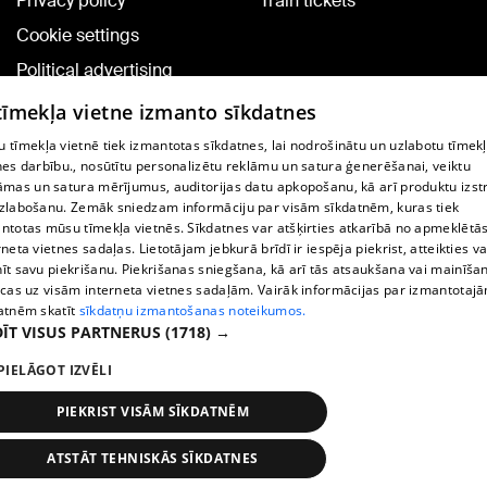
Privacy policy
Train tickets
Cookie settings
Political advertising
Cookie policy
 tīmekļa vietne izmanto sīkdatnes
Commenting terms
 tīmekļa vietnē tiek izmantotas sīkdatnes, lai nodrošinātu un uzlabotu tīmek
nes darbību., nosūtītu personalizētu reklāmu un satura ģenerēšanai, veiktu
āmas un satura mērījumus, auditorijas datu apkopošanu, kā arī produktu izst
TV program
zlabošanu. Zemāk sniedzam informāciju par visām sīkdatnēm, kuras tiek
Contract rules
ntotas mūsu tīmekļa vietnēs. Sīkdatnes var atšķirties atkarībā no apmeklētā
rneta vietnes sadaļas. Lietotājam jebkurā brīdī ir iespēja piekrist, atteikties va
360 Ziņu kontakti
īt savu piekrišanu. Piekrišanas sniegšana, kā arī tās atsaukšana vai mainīša
ecas uz visām interneta vietnes sadaļām. Vairāk informācijas par izmantotaj
Helio Media
atnēm skatīt
sīkdatņu izmantošanas noteikumos.
ĪT VISUS PARTNERUS
(1718) →
Vortal assistance service: e-mail -
info@1188.lv
PIELĀGOT IZVĒLI
Copyright © 2004-2026 SIA HELIO MEDIA.
All rights reserved.
PIEKRIST VISĀM SĪKDATNĒM
ATSTĀT TEHNISKĀS SĪKDATNES
News
Search
1188 play
Transport
More