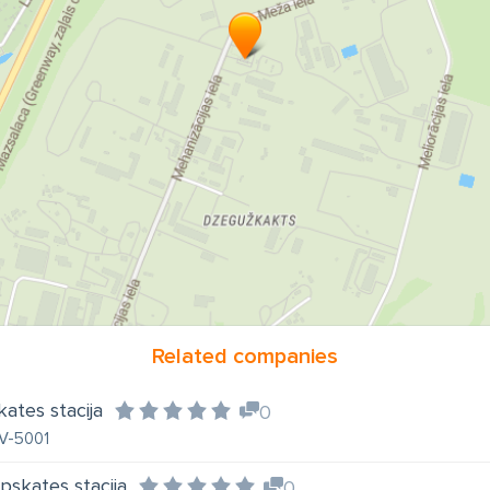
Related companies
ates stacija
0
LV-5001
pskates stacija
0