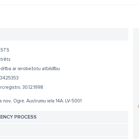
ESTS
trēts
drība ar ierobežotu atbildību
3425353
creģistrs, 30.12.1998
 nov., Ogre, Austrumu iela 14A, LV-5001
VENCY PROCESS