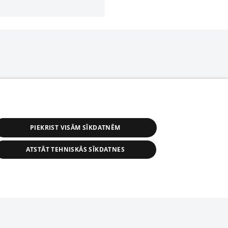
PIEKRIST VISĀM SĪKDATNĒM
ATSTĀT TEHNISKĀS SĪKDATNES