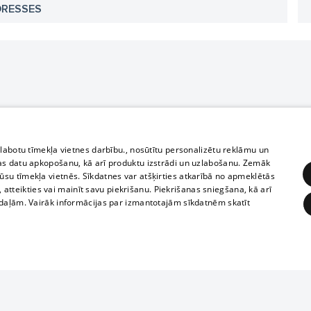
DRESSES
zlabotu tīmekļa vietnes darbību., nosūtītu personalizētu reklāmu un
as datu apkopošanu, kā arī produktu izstrādi un uzlabošanu. Zemāk
su tīmekļa vietnēs. Sīkdatnes var atšķirties atkarībā no apmeklētās
, atteikties vai mainīt savu piekrišanu. Piekrišanas sniegšana, kā arī
adaļām. Vairāk informācijas par izmantotajām sīkdatnēm skatīt
ĒRĶĒŠANA
FUNKCIONĀLĀS
NEKLASIFICĒTĀS