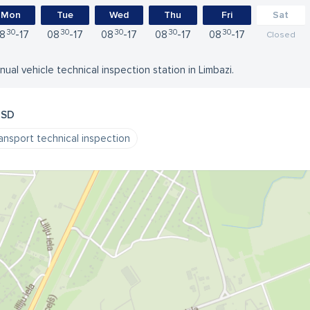
Mon
Tue
Wed
Thu
Fri
Sat
30
30
30
30
30
8
17
08
17
08
17
08
17
08
17
Closed
nual vehicle technical inspection station in Limbazi.
TSD
ansport technical inspection