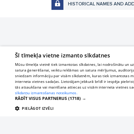
HISTORICAL NAMES AND AD
Šī tīmekļa vietne izmanto sīkdatnes
Mūsu tīmekļa vietnē tiek izmantotas sīkdatnes, lai nodrošinātu un u
satura ģenerēšanai, veiktu reklāmas un satura mērījumus, auditorij
sniedzam informāciju par visām sīkdatnēm, kuras tiek izmantotas mū
interneta vietnes sadaļas. Lietotājam jebkurā brīdī ir iespēja piekrist
tās atsaukšana vai mainīšana attiecas uz visām interneta vietnes s
sīkdatņu izmantošanas noteikumos.
RĀDĪT VISUS PARTNERUS
(1718) →
PIELĀGOT IZVĒLI
TEHNISKĀS/OBLIGĀTĀS
STATISTIKAS
M