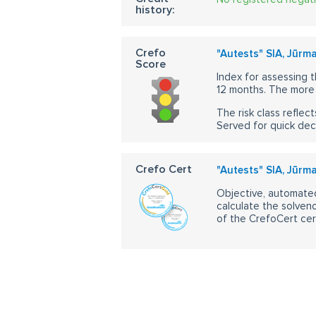
history:
Crefo
"Autests" SIA, Jūrm
Score
Index for assessing t
12 months. The more 
The risk class reflect
Served for quick dec
Crefo Cert
"Autests" SIA, Jūrm
Objective, automated
calculate the solvenc
of the CrefoCert cert