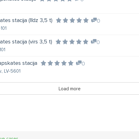
es stacija (līdz 3,5 t)
0
4101
es stacija (virs 3,5 t)
0
101
apskates stacija
0
v., LV-5601
Load more
ive cases