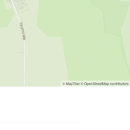
© MapTiler
© OpenStreetMap contributors