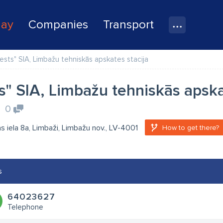
lay
Companies
Transport
ests" SIA, Limbažu tehniskās apskates stacija
s" SIA, Limbažu tehniskās apska
0
s iela 8a, Limbaži, Limbažu nov., LV-4001
How to get there?
s
64023627
Telephone