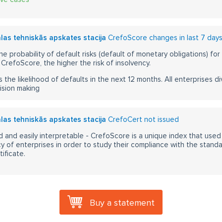
alas tehniskās apskates stacija
CrefoScore changes in last 7 day
he probability of default risks (default of monetary obligations) for
CrefoScore, the higher the risk of insolvency.
s the likelihood of defaults in the next 12 months. All enterprises div
ision making
alas tehniskās apskates stacija
CrefoCert not issued
 and easily interpretable - CrefoScore is a unique index that used
y of enterprises in order to study their compliance with the stand
ificate.
Buy a statement