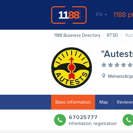
1188 p
EN
1188 Business Directory
RTSD
"Aut
"Autest
Mehanizācija
Basic information
Map
Review
67025777
Information, registration