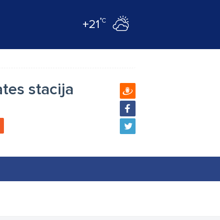
°C
+21
tes stacija