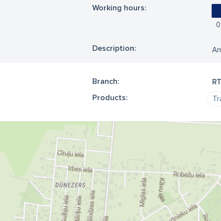
Working hours:
0
Description:
An
Branch:
R
Products:
Tr