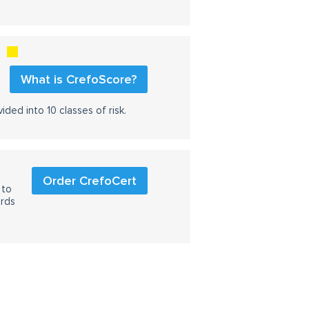
s
What is CrefoScore?
ided into 10 classes of risk.
Order CrefoCert
 to
ards