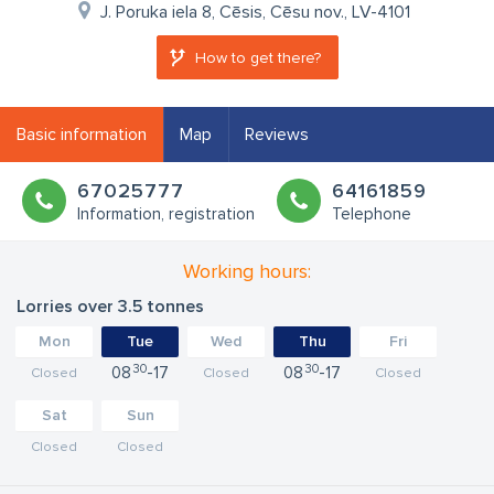
J. Poruka iela 8, Cēsis, Cēsu nov., LV-4101
How to get there?
Basic information
Map
Reviews
67025777
64161859
Information, registration
Telephone
Working hours:
Lorries over 3.5 tonnes
Mon
Tue
Wed
Thu
Fri
30
30
08
17
08
17
Closed
Closed
Closed
Sat
Sun
Closed
Closed