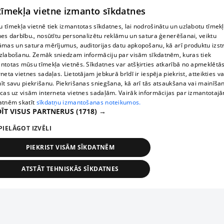
 tīmekļa vietne izmanto sīkdatnes
 tīmekļa vietnē tiek izmantotas sīkdatnes, lai nodrošinātu un uzlabotu tīmek
nes darbību., nosūtītu personalizētu reklāmu un satura ģenerēšanai, veiktu
āmas un satura mērījumus, auditorijas datu apkopošanu, kā arī produktu izst
zlabošanu. Zemāk sniedzam informāciju par visām sīkdatnēm, kuras tiek
ntotas mūsu tīmekļa vietnēs. Sīkdatnes var atšķirties atkarībā no apmeklētā
rneta vietnes sadaļas. Lietotājam jebkurā brīdī ir iespēja piekrist, atteikties va
īt savu piekrišanu. Piekrišanas sniegšana, kā arī tās atsaukšana vai mainīša
ecas uz visām interneta vietnes sadaļām. Vairāk informācijas par izmantotaj
atnēm skatīt
sīkdatņu izmantošanas noteikumos.
ĪT VISUS PARTNERUS
(1718) →
PIELĀGOT IZVĒLI
PIEKRIST VISĀM SĪKDATNĒM
ATSTĀT TEHNISKĀS SĪKDATNES
TEHNISKĀS/OBLIGĀTĀS
STATISTIKAS
MĒRĶĒŠANA
FUNKCIONĀLĀS
NEKLASIFICĒTĀS