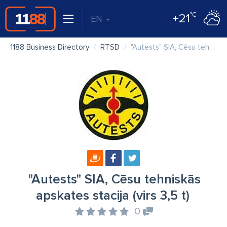
°C
+21
EN
1188 Business Directory
RTSD
"Autests" SIA, Cēsu tehniskās apskates stacija (virs 3,5 t)
"Autests" SIA, Cēsu tehniskās
apskates stacija (virs 3,5 t)
0