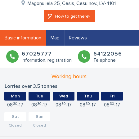
Magoņu iela 25, Cēsis, Cēsu nov., LV-4101
How to get there?
Basic information
Map
Reviews
67025777
64122056
Information, registration
Telephone
Working hours:
Lorries over 3.5 tonnes
Mon
Tue
Wed
Thu
Fri
30
30
30
30
30
08
17
08
17
08
17
08
17
08
17
Sat
Sun
Closed
Closed