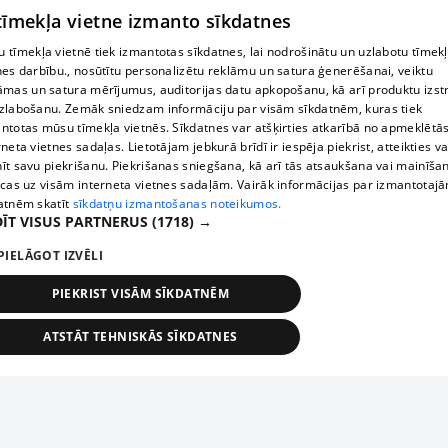
 tīmekļa vietne izmanto sīkdatnes
 tīmekļa vietnē tiek izmantotas sīkdatnes, lai nodrošinātu un uzlabotu tīmek
nes darbību., nosūtītu personalizētu reklāmu un satura ģenerēšanai, veiktu
āmas un satura mērījumus, auditorijas datu apkopošanu, kā arī produktu izst
zlabošanu. Zemāk sniedzam informāciju par visām sīkdatnēm, kuras tiek
ntotas mūsu tīmekļa vietnēs. Sīkdatnes var atšķirties atkarībā no apmeklētā
rneta vietnes sadaļas. Lietotājam jebkurā brīdī ir iespēja piekrist, atteikties va
īt savu piekrišanu. Piekrišanas sniegšana, kā arī tās atsaukšana vai mainīša
ecas uz visām interneta vietnes sadaļām. Vairāk informācijas par izmantotaj
atnēm skatīt
sīkdatņu izmantošanas noteikumos.
ĪT VISUS PARTNERUS
(1718) →
PIELĀGOT IZVĒLI
PIEKRIST VISĀM SĪKDATNĒM
ATSTĀT TEHNISKĀS SĪKDATNES
TEHNISKĀS/OBLIGĀTĀS
STATISTIKAS
MĒRĶĒŠANA
FUNKCIONĀLĀS
NEKLASIFICĒTĀS