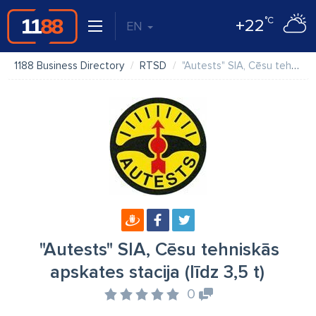
°C
+22
EN
1188 Business Directory
RTSD
"Autests" SIA, Cēsu tehniskās apskates stacija (līdz 3,5 t)
"Autests" SIA, Cēsu tehniskās
apskates stacija (līdz 3,5 t)
0