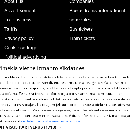
About us
Companies
Advertisement
Buses, trains, international
For business
schedules
Tariffs
Bus tickets
Privacy policy
Train tickets
Cookie settings
Political advertising
Cookie policy
 tīmekļa vietne izmanto sīkdatnes
Commenting terms
 tīmekļa vietnē tiek izmantotas sīkdatnes, lai nodrošinātu un uzlabotu tīmek
nes darbību., nosūtītu personalizētu reklāmu un satura ģenerēšanai, veiktu
āmas un satura mērījumus, auditorijas datu apkopošanu, kā arī produktu izst
TV program
zlabošanu. Zemāk sniedzam informāciju par visām sīkdatnēm, kuras tiek
Contract rules
ntotas mūsu tīmekļa vietnēs. Sīkdatnes var atšķirties atkarībā no apmeklētā
rneta vietnes sadaļas. Lietotājam jebkurā brīdī ir iespēja piekrist, atteikties va
360 Ziņu kontakti
īt savu piekrišanu. Piekrišanas sniegšana, kā arī tās atsaukšana vai mainīša
ecas uz visām interneta vietnes sadaļām. Vairāk informācijas par izmantotaj
Helio Media
atnēm skatīt
sīkdatņu izmantošanas noteikumos.
ĪT VISUS PARTNERUS
(1718) →