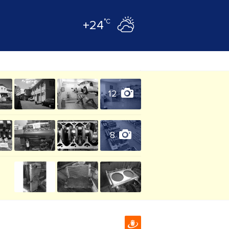
°C
+24
12
8