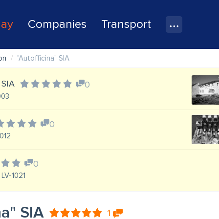
lay
Companies
Transport
on
"Autofficina" SIA
 SIA
0
003
0
1012
0
 LV-1021
na" SIA
1