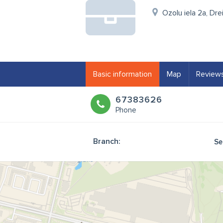
Ozolu iela 2a, Dre
Basic information
Map
Review
67383626
Phone
Branch:
Se