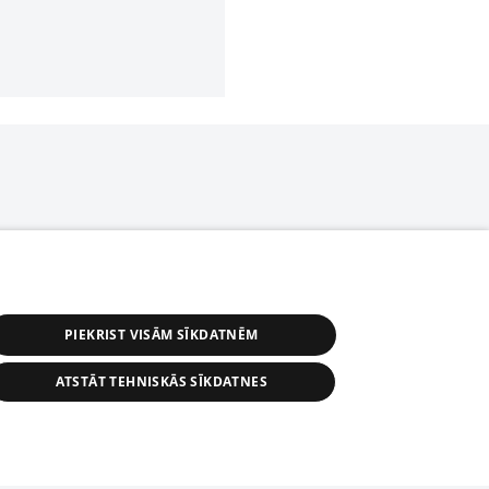
PIEKRIST VISĀM SĪKDATNĒM
ATSTĀT TEHNISKĀS SĪKDATNES