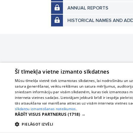
ANNUAL REPORTS
HISTORICAL NAMES AND AD
Šī tīmekļa vietne izmanto sīkdatnes
Mūsu tīmekļa vietnē tiek izmantotas sīkdatnes, lai nodrošinātu un u
satura ģenerēšanai, veiktu reklāmas un satura mērījumus, auditorij
sniedzam informāciju par visām sīkdatnēm, kuras tiek izmantotas mū
interneta vietnes sadaļas. Lietotājam jebkurā brīdī ir iespēja piekrist
tās atsaukšana vai mainīšana attiecas uz visām interneta vietnes s
sīkdatņu izmantošanas noteikumos.
RĀDĪT VISUS PARTNERUS
(1718) →
PIELĀGOT IZVĒLI