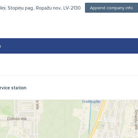
iliņi, Stopiņu pag., Ropažu nov., LV-2130
Append company info
s
rvice station