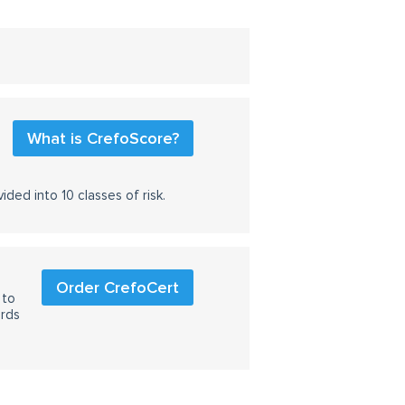
What is CrefoScore?
ided into 10 classes of risk.
Order CrefoCert
 to
ards