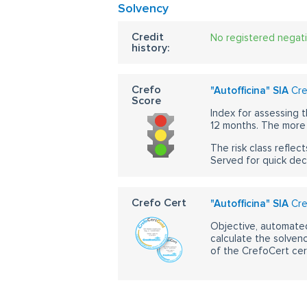
Solvency
Credit
No registered negat
history:
Crefo
"Autofficina" SIA
Cre
Score
Index for assessing t
12 months. The more 
The risk class reflect
Served for quick dec
Crefo Cert
"Autofficina" SIA
Cre
Objective, automated
calculate the solvenc
of the CrefoCert cert