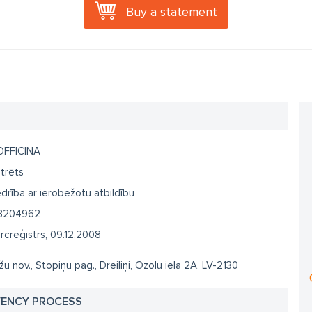
Buy a statement
FFICINA
trēts
drība ar ierobežotu atbildību
3204962
creģistrs, 09.12.2008
u nov., Stopiņu pag., Dreiliņi, Ozolu iela 2A, LV-2130
VENCY PROCESS