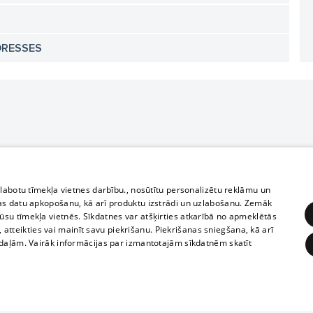
DRESSES
zlabotu tīmekļa vietnes darbību., nosūtītu personalizētu reklāmu un
as datu apkopošanu, kā arī produktu izstrādi un uzlabošanu. Zemāk
su tīmekļa vietnēs. Sīkdatnes var atšķirties atkarībā no apmeklētās
, atteikties vai mainīt savu piekrišanu. Piekrišanas sniegšana, kā arī
adaļām. Vairāk informācijas par izmantotajām sīkdatnēm skatīt