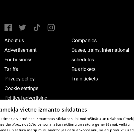
About us
Companies
Advertisement
Buses, trains, international
For business
schedules
Tariffs
Bus tickets
Privacy policy
Train tickets
Cookie settings
Political advertising
Cookie policy
 tīmekļa vietne izmanto sīkdatnes
Commenting terms
 tīmekļa vietnē tiek izmantotas sīkdatnes, lai nodrošinātu un uzlabotu tīmek
nes darbību., nosūtītu personalizētu reklāmu un satura ģenerēšanai, veiktu
āmas un satura mērījumus, auditorijas datu apkopošanu, kā arī produktu izst
TV program