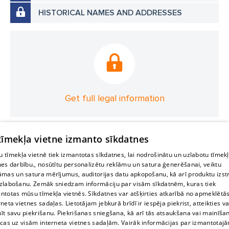
HISTORICAL NAMES AND ADDRESSES
Get full legal information
 tīmekļa vietne izmanto sīkdatnes
 tīmekļa vietnē tiek izmantotas sīkdatnes, lai nodrošinātu un uzlabotu tīmek
nes darbību., nosūtītu personalizētu reklāmu un satura ģenerēšanai, veiktu
āmas un satura mērījumus, auditorijas datu apkopošanu, kā arī produktu izst
zlabošanu. Zemāk sniedzam informāciju par visām sīkdatnēm, kuras tiek
ntotas mūsu tīmekļa vietnēs. Sīkdatnes var atšķirties atkarībā no apmeklētā
rneta vietnes sadaļas. Lietotājam jebkurā brīdī ir iespēja piekrist, atteikties va
īt savu piekrišanu. Piekrišanas sniegšana, kā arī tās atsaukšana vai mainīša
ecas uz visām interneta vietnes sadaļām. Vairāk informācijas par izmantotaj