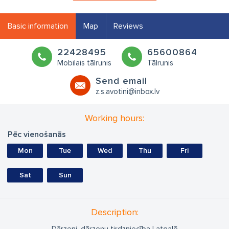
Basic information
Map
Reviews
22428495
65600864
Mobilais tālrunis
Tālrunis
Send email
z.s.avotini@inbox.lv
Working hours:
Pēc vienošanās
Mon
Tue
Wed
Thu
Fri
Sat
Sun
Description: