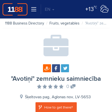
°C
+13
EN
1188 Business Directory
Fruits, vegetables
"Avotiņi" zemnieku saimniecība
"Avotiņi" zemnieku saimniecība
0
Šķeltovas pag., Aglonas nov., LV-5653
How to get there?