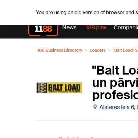
Sa, 08.08.2026.
+15
°C
Mudīte, Vladislava, Vladis
You are using an old version of browser and
News
1188 play
Compani
1188 Business Directory
Loaders
"Balt Load" 
"Balt L
un pārv
profesi
Aisteres iela 6,