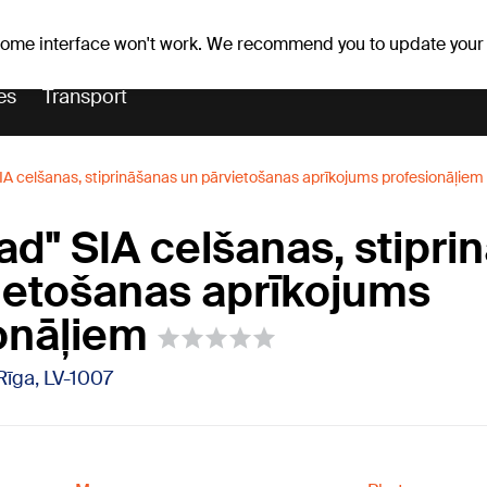
Weather forecast
Horoscopes
lavs
 some interface won't work. We recommend you to update your
es
Transport
SIA celšanas, stiprināšanas un pārvietošanas aprīkojums profesionāļiem
oad" SIA celšanas, stipr
ietošanas aprīkojums
onāļiem
 Rīga, LV-1007