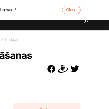
 browser!
Close
Reviews
ināšanas