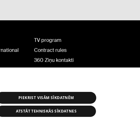
TV program
rnational
Contract rules
360 Ziņu kontakti
Helio Media
PIEKRIST VISĀM SĪKDATNĒM
ATSTĀT TEHNISKĀS SĪKDATNES