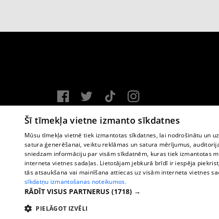
Vortal assistance service: e-mail -
info@1188.lv
Šī tīmekļa vietne izmanto sīkdatnes
Copyright © 2004-2026 SIA HELIO MEDIA.
Mūsu tīmekļa vietnē tiek izmantotas sīkdatnes, lai nodrošinātu un u
satura ģenerēšanai, veiktu reklāmas un satura mērījumus, auditorij
All rights reserved.
sniedzam informāciju par visām sīkdatnēm, kuras tiek izmantotas mū
interneta vietnes sadaļas. Lietotājam jebkurā brīdī ir iespēja piekrist
tās atsaukšana vai mainīšana attiecas uz visām interneta vietnes s
sīkdatņu izmantošanas noteikumos.
RĀDĪT VISUS PARTNERUS
(1718) →
PIELĀGOT IZVĒLI