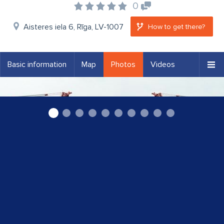
0
Aisteres iela 6, Rīga, LV-1007
How to get there?
Basic information
Map
Photos
Videos
"Balt Load" SIA