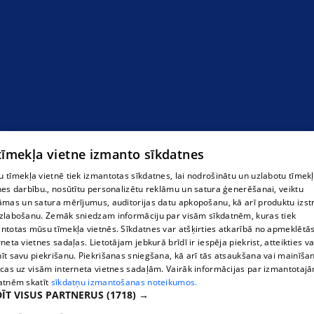
 tīmekļa vietne izmanto sīkdatnes
 tīmekļa vietnē tiek izmantotas sīkdatnes, lai nodrošinātu un uzlabotu tīmek
nes darbību., nosūtītu personalizētu reklāmu un satura ģenerēšanai, veiktu
āmas un satura mērījumus, auditorijas datu apkopošanu, kā arī produktu izst
zlabošanu. Zemāk sniedzam informāciju par visām sīkdatnēm, kuras tiek
ntotas mūsu tīmekļa vietnēs. Sīkdatnes var atšķirties atkarībā no apmeklētā
rneta vietnes sadaļas. Lietotājam jebkurā brīdī ir iespēja piekrist, atteikties va
īt savu piekrišanu. Piekrišanas sniegšana, kā arī tās atsaukšana vai mainīša
ecas uz visām interneta vietnes sadaļām. Vairāk informācijas par izmantotaj
atnēm skatīt
sīkdatņu izmantošanas noteikumos.
ĪT VISUS PARTNERUS
(1718) →