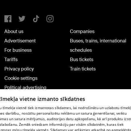
About us
Companies
Advertisement
Buses, trains, international
For business
schedules
Tariffs
Bus tickets
Privacy policy
Train tickets
Cookie settings
Political advertising
Cookie policy
 tīmekļa vietne izmanto sīkdatnes
Commenting terms
 tīmekļa vietnē tiek izmantotas sīkdatnes, lai nodrošinātu un uzlabotu tīmek
nes darbību., nosūtītu personalizētu reklāmu un satura ģenerēšanai, veiktu
āmas un satura mērījumus, auditorijas datu apkopošanu, kā arī produktu izst
TV program
zlabošanu. Zemāk sniedzam informāciju par visām sīkdatnēm, kuras tiek
Contract rules
ntotas mūsu tīmekļa vietnēs. Sīkdatnes var atšķirties atkarībā no apmeklētā