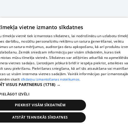
 tīmekļa vietne izmanto sīkdatnes
 tīmekļa vietnē tiek izmantotas sīkdatnes, lai nodrošinātu un uzlabotu tīmek
nes darbību., nosūtītu personalizētu reklāmu un satura ģenerēšanai, veiktu
āmas un satura mērījumus, auditorijas datu apkopošanu, kā arī produktu izst
zlabošanu. Zemāk sniedzam informāciju par visām sīkdatnēm, kuras tiek
ntotas mūsu tīmekļa vietnēs. Sīkdatnes var atšķirties atkarībā no apmeklētā
rneta vietnes sadaļas. Lietotājam jebkurā brīdī ir iespēja piekrist, atteikties va
īt savu piekrišanu. Piekrišanas sniegšana, kā arī tās atsaukšana vai mainīša
ecas uz visām interneta vietnes sadaļām. Vairāk informācijas par izmantotaj
atnēm skatīt
sīkdatņu izmantošanas noteikumos.
ĪT VISUS PARTNERUS
(1718) →
PIELĀGOT IZVĒLI
PIEKRIST VISĀM SĪKDATNĒM
ATSTĀT TEHNISKĀS SĪKDATNES