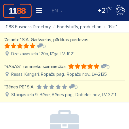
°C
+21
EN
1188 Business Directory
Foodstuffs, production
"Biki" SIA veikals
"Asante" SIA, Garšvielas, pārtikas piedevas
0
Dzelzavas iela 120a, Rīga, LV-1021
"RASAS" zemnieku saimniecība
0
Rasas, Kangari, Ropažu pag., Ropažu nov., LV-2135
"Bēnes PB" SIA
0
Stacijas iela 9, Bēne, Bēnes pag., Dobeles nov., LV-3711