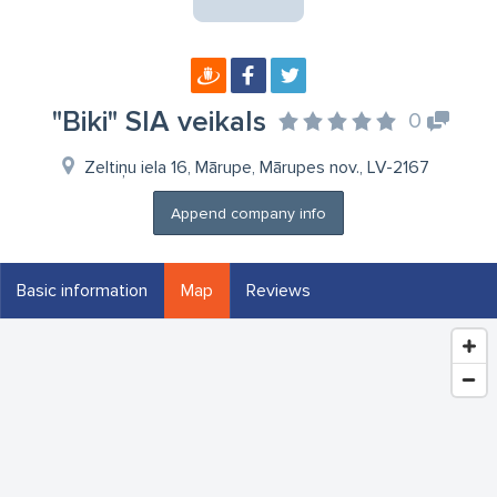
"Biki" SIA veikals
0
Zeltiņu iela 16, Mārupe, Mārupes nov., LV-2167
Append company info
Basic information
Map
Reviews