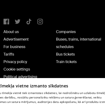
About us
Companies
Advertisement
Buses, trains, international
For business
schedules
Tariffs
Bus tickets
Privacy policy
Train tickets
Cookie settings
Political advertising
Cookie policy
 tīmekļa vietne izmanto sīkdatnes
Commenting terms
 tīmekļa vietnē tiek izmantotas sīkdatnes, lai nodrošinātu un uzlabotu tīmek
nes darbību., nosūtītu personalizētu reklāmu un satura ģenerēšanai, veiktu
āmas un satura mērījumus, auditorijas datu apkopošanu, kā arī produktu izst
TV program