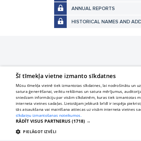
ANNUAL REPORTS
HISTORICAL NAMES AND AD
Šī tīmekļa vietne izmanto sīkdatnes
Mūsu tīmekļa vietnē tiek izmantotas sīkdatnes, lai nodrošinātu un u
satura ģenerēšanai, veiktu reklāmas un satura mērījumus, auditorij
sniedzam informāciju par visām sīkdatnēm, kuras tiek izmantotas mū
interneta vietnes sadaļas. Lietotājam jebkurā brīdī ir iespēja piekrist
tās atsaukšana vai mainīšana attiecas uz visām interneta vietnes s
sīkdatņu izmantošanas noteikumos.
RĀDĪT VISUS PARTNERUS
(1718) →
PIELĀGOT IZVĒLI