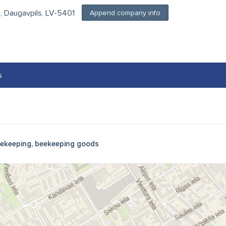
5, Daugavpils, LV-5401
Append company info
s
ekeeping, beekeeping goods