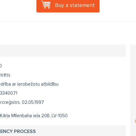
Buy a statement
O
trēts
drība ar ierobežotu atbildību
3340071
creģistrs, 02.05.1997
 Kārļa Mīlenbaha iela 20B, LV-1050
VENCY PROCESS