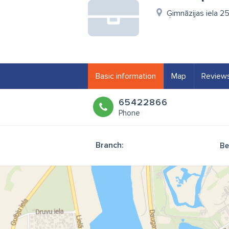
Ģimnāzijas iela 2
Basic information
Map
Review
65422866
Phone
Branch:
Be