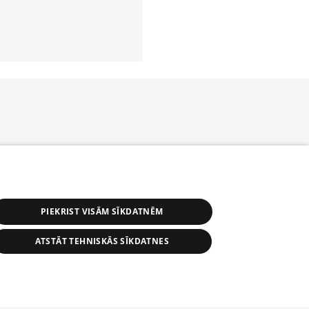
PIEKRIST VISĀM SĪKDATNĒM
ATSTĀT TEHNISKĀS SĪKDATNES