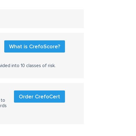
What is CrefoScore?
ided into 10 classes of risk.
Order CrefoCert
 to
ards