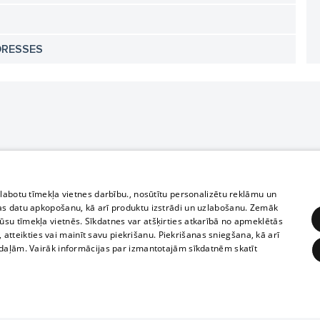
DRESSES
zlabotu tīmekļa vietnes darbību., nosūtītu personalizētu reklāmu un
as datu apkopošanu, kā arī produktu izstrādi un uzlabošanu. Zemāk
su tīmekļa vietnēs. Sīkdatnes var atšķirties atkarībā no apmeklētās
, atteikties vai mainīt savu piekrišanu. Piekrišanas sniegšana, kā arī
adaļām. Vairāk informācijas par izmantotajām sīkdatnēm skatīt