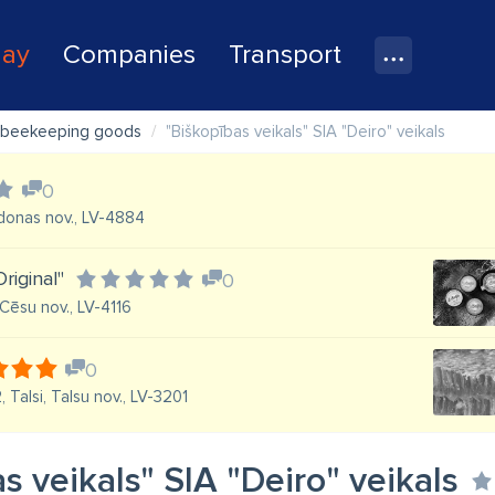
lay
Companies
Transport
 beekeeping goods
"Biškopības veikals" SIA "Deiro" veikals
0
adonas nov., LV-4884
Original"
0
, Cēsu nov., LV-4116
0
, Talsi, Talsu nov., LV-3201
s veikals" SIA "Deiro" veikals