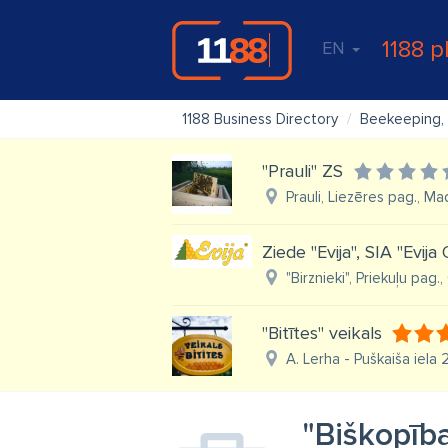
1188 p
EN
1188 Business Directory
Beekeeping,
"Prauli" ZS
Prauli, Liezēres pag., M
Ziede "Evija", SIA "Evija 
"Birznieki", Priekuļu pag.
"Bitītes" veikals
A. Lerha - Puškaiša iela 2
"Biškopība