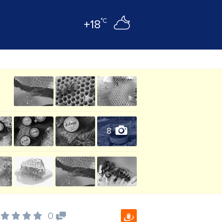
°C
+18
8
0