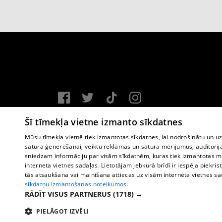
Vortal assistance service: e-mail -
info@1188.lv
Šī tīmekļa vietne izmanto sīkdatnes
Copyright © 2004-2026 SIA HELIO MEDIA.
Mūsu tīmekļa vietnē tiek izmantotas sīkdatnes, lai nodrošinātu un u
satura ģenerēšanai, veiktu reklāmas un satura mērījumus, auditorij
All rights reserved.
sniedzam informāciju par visām sīkdatnēm, kuras tiek izmantotas mū
interneta vietnes sadaļas. Lietotājam jebkurā brīdī ir iespēja piekrist
tās atsaukšana vai mainīšana attiecas uz visām interneta vietnes s
sīkdatņu izmantošanas noteikumos.
RĀDĪT VISUS PARTNERUS
(1718) →
PIELĀGOT IZVĒLI