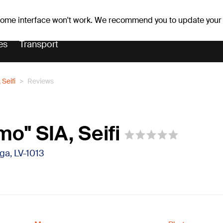
er forecast
Horoscopes
 some interface won't work. We recommend you to update your
es
Transport
Seifi
Reviews
o" SIA, Seifi
Rīga, LV-1013