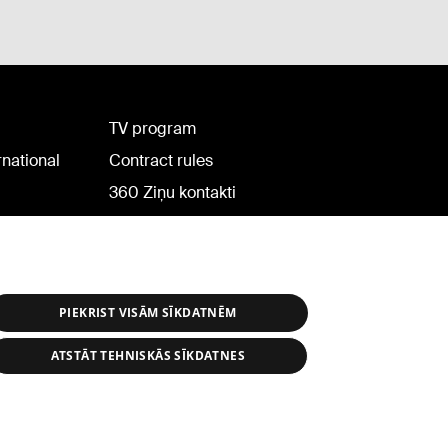
TV program
rnational
Contract rules
360 Ziņu kontakti
Helio Media
PIEKRIST VISĀM SĪKDATNĒM
ATSTĀT TEHNISKĀS SĪKDATNES