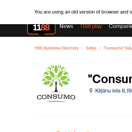
Weath
Th, 06.08.2026.
+24
°C
Aisma, Askolds
You are using an old version of browser and
News
1188 play
Compani
1188 Business Directory
Safes
"Consumo" SIA, 
"Consum
Klijānu iela 8, 