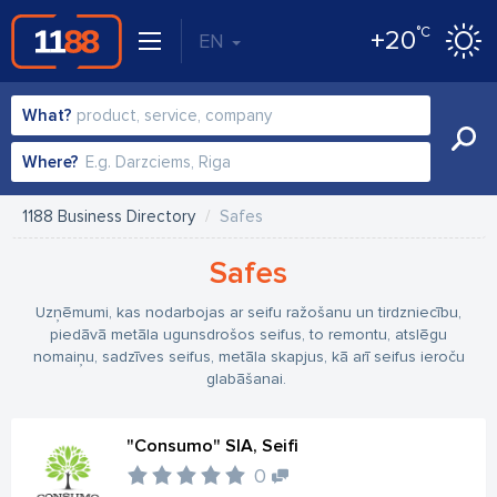
°C
+20
EN
What?
Where?
1188 Business Directory
Safes
Safes
Uzņēmumi, kas nodarbojas ar seifu ražošanu un tirdzniecību,
piedāvā metāla ugunsdrošos seifus, to remontu, atslēgu
nomaiņu, sadzīves seifus, metāla skapjus, kā arī seifus ieroču
glabāšanai.
"Consumo" SIA, Seifi
0