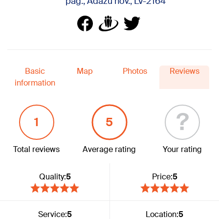
pag., Ādažu nov., LV-2164
Basic
Map
Photos
Reviews
information
?
1
5
Total reviews
Average rating
Your rating
Quality:
5
Price:
5
Service:
5
Location:
5