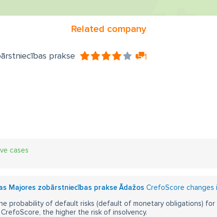
Related company
bārstniecības prakse
1
ive cases
tas Majores zobārstniecības prakse Ādažos
CrefoScore changes in
he probability of default risks (default of monetary obligations) for
CrefoScore, the higher the risk of insolvency.