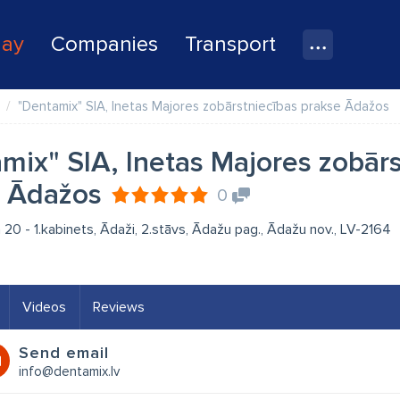
lay
Companies
Transport
"Dentamix" SIA, Inetas Majores zobārstniecības prakse Ādažos
mix" SIA, Inetas Majores zobārs
e Ādažos
0
a 20 - 1.kabinets, Ādaži, 2.stāvs, Ādažu pag., Ādažu nov., LV-2164
Videos
Reviews
Send email
info@dentamix.lv