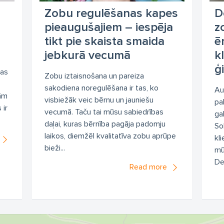
Zobu regulēšanas kapes
D
pieaugušajiem – iespēja
z
tikt pie skaista smaida
ē
jebkurā vecumā
k
ģ
kas
Zobu iztaisnošana un pareiza
sakodiena noregulēšana ir tas, ko
Au
dām
visbiežāk veic bērnu un jauniešu
pa
 ir
vecumā. Taču tai mūsu sabiedrības
gal
daļai, kuras bērnība pagāja padomju
Sol
laikos, diemžēl kvalitatīva zobu aprūpe
kl
bieži...
mū
Den
Read more