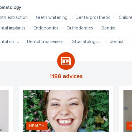
omatology
oth extraction
teeth whitening
Dental prosthetic
Childr
ntal implants
Endodontics
Orthodontics
Dentist
ntal clinic
Dental treatement
Stomatologist
dentist
1188 advices
HEALTH
H