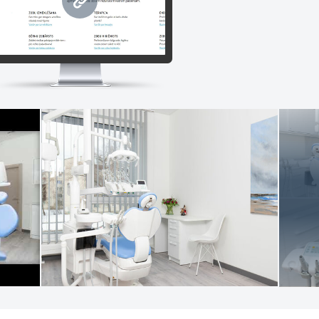
www.dentamix.lv
su praksē Jūs jutīsieties aprūpēts, saņemsiet kvalitatīvus pakalpojum
ms ir nodrošināta vides pieejamība. Lūgums pabrīdināt mūs par šādu 
stniecības iestādes kods 0191-77204