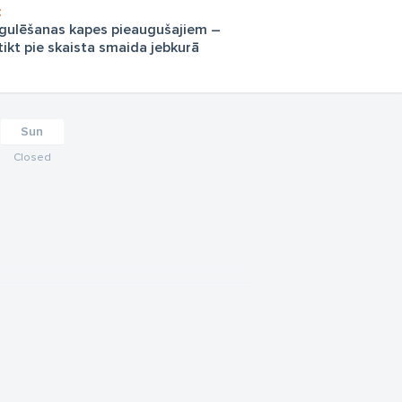
gulēšanas kapes pieaugušajiem –
tikt pie skaista smaida jebkurā
Sun
Closed
fesionāli sniegtus zobārstniecības