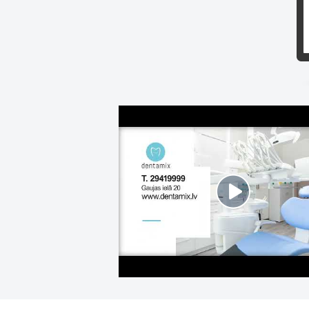
Mū
Mu
Ār