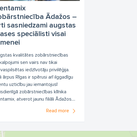
entamix
obārstniecība Ādažos –
rti sasniedzami augstas
lases speciālisti visai
imenei
gstas kvalitātes zobārstniecības
kalpojumi sen vairs nav tikai
vaspilsētas iedzīvotāju privilēģija.
i ārpus Rīgas ir spērusi arī ilggadīgu
ientu uzticību jau iemantojusī
sdienīgā zobārstniecības klīnika
tamix, atverot jaunu filiāli Ādažos....
Read more