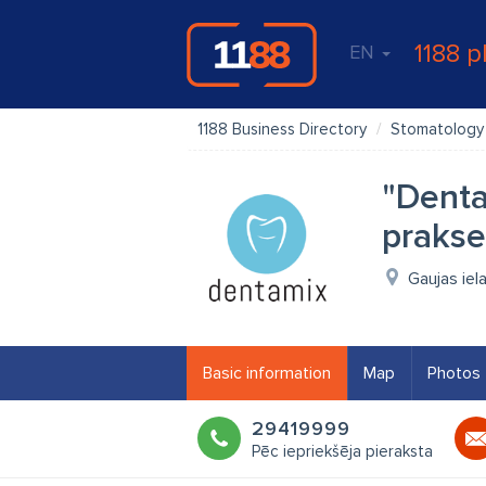
1188 p
EN
1188 Business Directory
Stomatology
"Denta
praks
Gaujas iel
Basic information
Map
Photos
29419999
Pēc iepriekšēja pieraksta