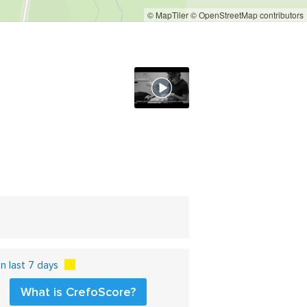
© MapTiler
© OpenStreetMap contributors
 last 7 days
What is CrefoScore?