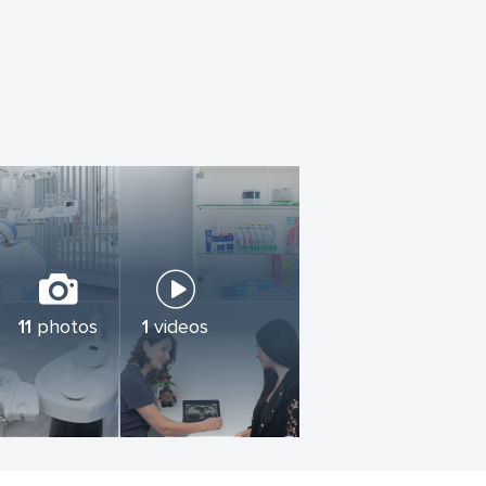
us, iegūsiet skaistu smaidu un pārliecību.
nepieciešamību, piesakoties uz vizīti.
11
photos
1
videos