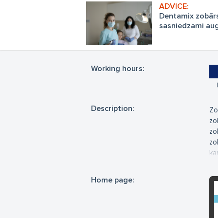
Dentamix zobārs
sasniedzami augs
ģimenei
Working hours:
Description:
Zo
zo
zo
zo
ka
mu
zob
Home page:
pr
se
Zo
pa