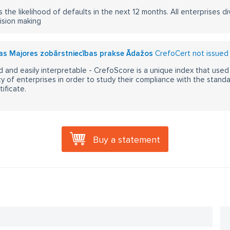
s the likelihood of defaults in the next 12 months. All enterprises div
ision making
tas Majores zobārstniecības prakse Ādažos
CrefoCert not issued
 and easily interpretable - CrefoScore is a unique index that used
y of enterprises in order to study their compliance with the stand
ificate.
Buy a statement