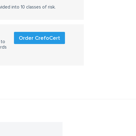
ided into 10 classes of risk.
Order CrefoCert
 to
ards