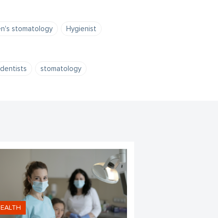
en's stomatology
Hygienist
dentists
stomatology
EALTH