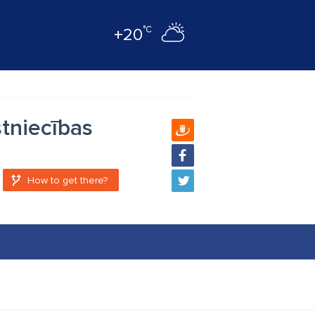
°C
+20
tniecības
How to get there?