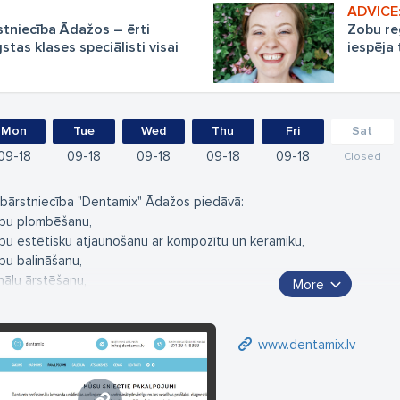
tniecība Ādažos – ērti
Zobu re
tas klases speciālisti visai
iespēja 
vecumā
Mon
Tue
Wed
Thu
Fri
Sat
09
18
09
18
09
18
09
18
09
18
Closed
bārstniecība "Dentamix" Ādažos piedāvā:
bu plombēšanu,
bu estētisku atjaunošanu ar kompozītu un keramiku,
bu balināšanu,
nālu ārstēšanu,
More
tes dobuma higiēnu,
u ķirurģiju,
otezēšanu uz zobiem un implantiem,
www.dentamix.lv
rtificēta bērnu zobārste parūpēsies par Jūsu bērna zobu veselību.
bārstniecības prakse Rīgas centrā apvieno sevī patīkamu vidi un pro
kalpojumus.