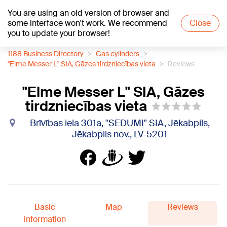
You are using an old version of browser and
+21
°C
some interface won't work. We recommend
Close
you to update your browser!
1188 Business Directory
Gas cylinders
"Elme Messer L" SIA, Gāzes tirdzniecības vieta
Reviews
"Elme Messer L" SIA, Gāzes
tirdzniecības vieta
Brīvības iela 301a, "SEDUMI" SIA, Jēkabpils,
Jēkabpils nov., LV-5201
Basic
Map
Reviews
information