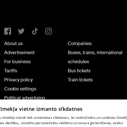
About us
Companies
Advertisement
Buses, trains, international
For business
schedules
Tariffs
Bus tickets
Privacy policy
Train tickets
Cookie settings
Political advertising
Cookie policy
 tīmekļa vietne izmanto sīkdatnes
Commenting terms
 tīmekļa vietnē tiek izmantotas sīkdatnes, lai nodrošinātu un uzlabotu tīmek
nes darbību., nosūtītu personalizētu reklāmu un satura ģenerēšanai, veiktu