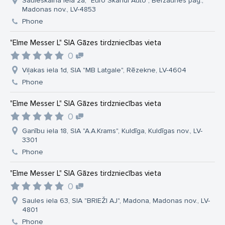
Sauleskalna iela 2a, "Euro Skandi Auto", Bērzaunes pag.,
Madonas nov., LV-4853
Phone
"Elme Messer L" SIA Gāzes tirdzniecības vieta
0
Viļakas iela 1d, SIA "MB Latgale", Rēzekne, LV-4604
Phone
"Elme Messer L" SIA Gāzes tirdzniecības vieta
0
Ganību iela 18, SIA "A.A.Krams", Kuldīga, Kuldīgas nov., LV-
3301
Phone
"Elme Messer L" SIA Gāzes tirdzniecības vieta
0
Saules iela 63, SIA "BRIEŽI AJ", Madona, Madonas nov., LV-
4801
Phone