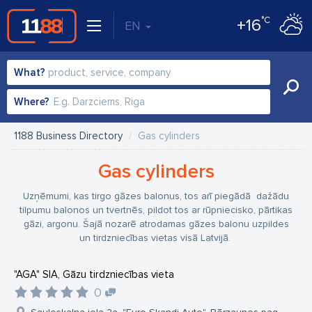
°C
+16
EN
What?
Where?
1188 Business Directory
Gas cylinders
Gas cylinders
Uzņēmumi, kas tirgo gāzes balonus, tos arī piegādā dažādu
tilpumu balonos un tvertnēs, pildot tos ar rūpniecisko, pārtikas
gāzi, argonu. Šajā nozarē atrodamas gāzes balonu uzpildes
un tirdzniecības vietas visā Latvijā.
"AGA" SIA, Gāzu tirdzniecības vieta
0