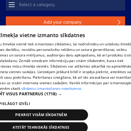
Add your company
 tīmekļa vietne izmanto sīkdatnes
If your company is not in our database, please fill in a
simple form.
 tīmekļa vietnē tiek izmantotas sīkdatnes, lai nodrošinātu un uzlabotu tīmek
nes darbību., nosūtītu personalizētu reklāmu un satura ģenerēšanai, veiktu
āmas un satura mērījumus, auditorijas datu apkopošanu, kā arī produktu izst
Reproduction, or distribution of 1188 database, its parts or the
zlabošanu. Zemāk sniedzam informāciju par visām sīkdatnēm, kuras tiek
information contained in the database, or parts of information in
ntotas mūsu tīmekļa vietnēs. Sīkdatnes var atšķirties atkarībā no apmeklētā
any form is strictly prohibited. Also automatic download is
rneta vietnes sadaļas. Lietotājam jebkurā brīdī ir iespēja piekrist, atteikties va
prohibited. Reproduction of any material published on the
īt savu piekrišanu. Piekrišanas sniegšana, kā arī tās atsaukšana vai mainīša
website 1188 is strictly forbidden without the editorial license of
ecas uz visām interneta vietnes sadaļām. Vairāk informācijas par izmantotaj
1188 website.
atnēm skatīt
sīkdatņu izmantošanas noteikumos.
ĪT VISUS PARTNERUS
(1718) →
PIELĀGOT IZVĒLI
Vortal assistance service: e-mail -
info@1188.lv
Elaborated
SIA Helio Media
2004-2026
PIEKRIST VISĀM SĪKDATNĒM
ATSTĀT TEHNISKĀS SĪKDATNES