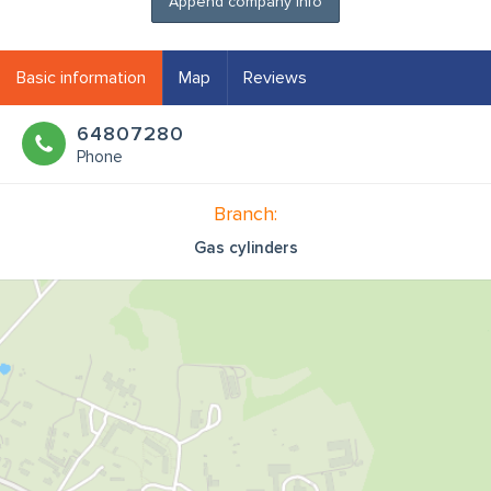
Append company info
Basic information
Map
Reviews
64807280
Phone
Branch:
Gas cylinders