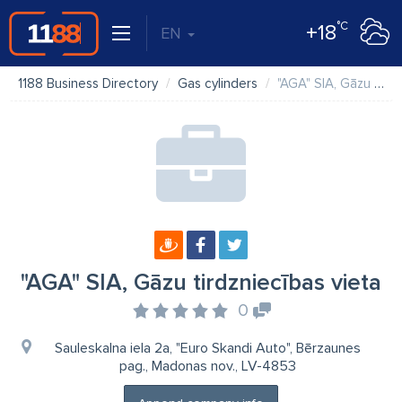
°C
+18
EN
1188 Business Directory
Gas cylinders
"AGA" SIA, Gāzu tirdzniecības vieta
"AGA" SIA, Gāzu tirdzniecības vieta
0
Sauleskalna iela 2a, "Euro Skandi Auto", Bērzaunes
pag., Madonas nov., LV-4853