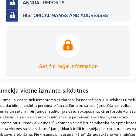
ANNUAL REPORTS
HISTORICAL NAMES AND ADDRESSES
Get full legal information
 tīmekļa vietne izmanto sīkdatnes
 tīmekļa vietnē tiek izmantotas sīkdatnes, lai nodrošinātu un uzlabotu tīmek
nes darbību., nosūtītu personalizētu reklāmu un satura ģenerēšanai, veiktu
āmas un satura mērījumus, auditorijas datu apkopošanu, kā arī produktu izst
zlabošanu. Zemāk sniedzam informāciju par visām sīkdatnēm, kuras tiek
ntotas mūsu tīmekļa vietnēs. Sīkdatnes var atšķirties atkarībā no apmeklētā
rneta vietnes sadaļas. Lietotājam jebkurā brīdī ir iespēja piekrist, atteikties va
īt savu piekrišanu. Piekrišanas sniegšana, kā arī tās atsaukšana vai mainīša