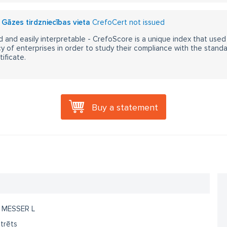
 Gāzes tirdzniecības vieta
CrefoCert not issued
 and easily interpretable - CrefoScore is a unique index that used
y of enterprises in order to study their compliance with the stand
ificate.
Buy a statement
 MESSER L
trēts