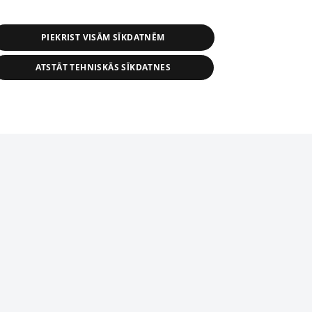
PIEKRIST VISĀM SĪKDATNĒM
ATSTĀT TEHNISKĀS SĪKDATNES
r distribution of 1188 database, its
nformation contained in the database, or
tion in any form is strictly prohibited.
tīmekļa vietne nevarēs pilnvērtīgi darboties un sniegt
 download is prohibited. Reproduction
l published on the website 1188 is
den without the editorial license of 1188
domēnā.