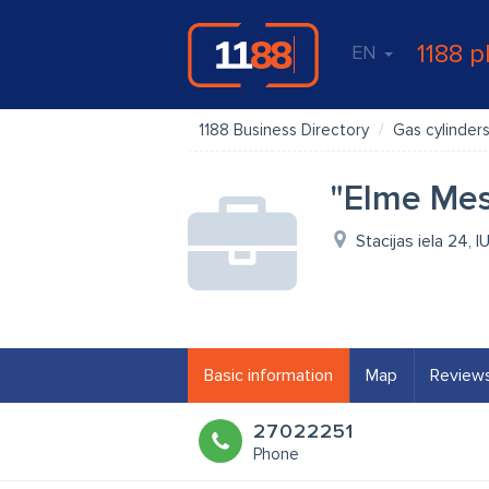
1188 p
EN
1188 Business Directory
Gas cylinder
"Elme Mess
Stacijas iela 24, I
Basic information
Map
Review
27022251
Phone