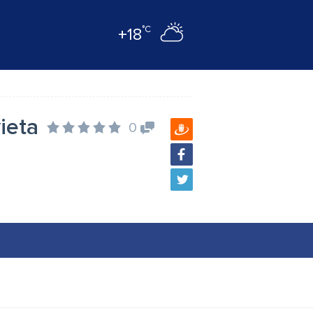
°C
+18
ieta
0