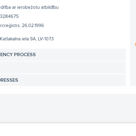
drība ar ierobežotu atbildību
3284675
creģistrs, 26.02.1996
 Katlakalna iela 9A, LV-1073
VENCY PROCESS
DRESSES