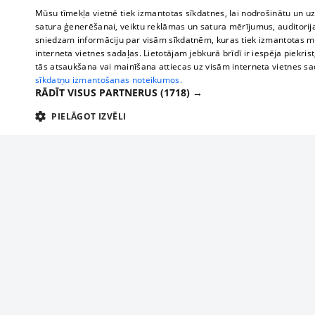
Mūsu tīmekļa vietnē tiek izmantotas sīkdatnes, lai nodrošinātu un u
satura ģenerēšanai, veiktu reklāmas un satura mērījumus, auditorij
sniedzam informāciju par visām sīkdatnēm, kuras tiek izmantotas mū
interneta vietnes sadaļas. Lietotājam jebkurā brīdī ir iespēja piekrist
tās atsaukšana vai mainīšana attiecas uz visām interneta vietnes s
sīkdatņu izmantošanas noteikumos.
RĀDĪT VISUS PARTNERUS
(1718) →
PIELĀGOT IZVĒLI
TEHNISKĀS/OBLIGĀTĀS
STATISTIKAS
M
Tehniskās/
Tehniskās/obligātās sīkdatnes nepieciešamas, lai lietotājs varētu brīvi apm
lietotājam nepieciešamo informāciju.
About us
Compan
Nodrošinātājs
/
Darbības
Advertisement
Buses, t
Nosaukums
Apra
Domēns
ilgums
interna
For business
delfi-adid
delfi.lv
1 gads
Izdev
Bus tick
Tariffs
gdpr
measureadv.com
59
Šis s
Train ti