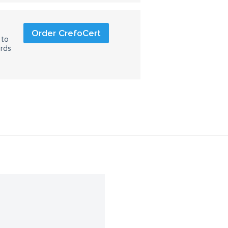
Order CrefoCert
 to
ards