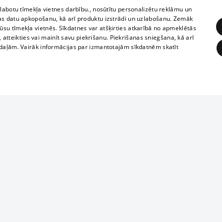
zlabotu tīmekļa vietnes darbību., nosūtītu personalizētu reklāmu un
as datu apkopošanu, kā arī produktu izstrādi un uzlabošanu. Zemāk
su tīmekļa vietnēs. Sīkdatnes var atšķirties atkarībā no apmeklētās
, atteikties vai mainīt savu piekrišanu. Piekrišanas sniegšana, kā arī
adaļām. Vairāk informācijas par izmantotajām sīkdatnēm skatīt
ĒRĶĒŠANA
FUNKCIONĀLĀS
NEKLASIFICĒTĀS
Reproduction, o
obligātās
Statistikas
Mērķēšana
Funkcionālās
Neklasificētās
parts or the i
parts of informa
eklēt un pārlūkot tīmekļa vietni un izmantot tās piedāvātās iespējas. Bez šīm sīkdatnēm 
Also automatic
ies
In the cinemas
of any materia
rains,
TV program
strictly forbid
ksts
tional schedules
website.
Contract rules
ēja norādītais identifikators
ets
360 Ziņas kontakti
īkfails tiek izmantots, lai saglabātu lietotāja piekrišanas statusu sīkdatnēm pašreizējā 
ckets