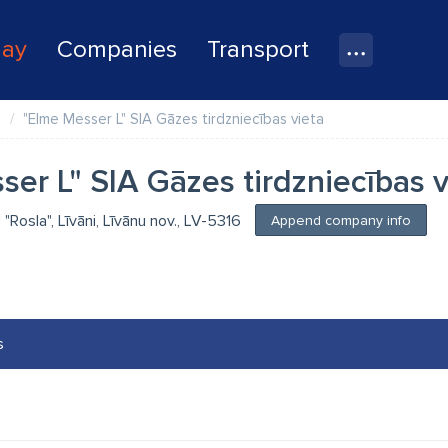
lay
Companies
Transport
s
"Elme Messer L" SIA Gāzes tirdzniecības vieta
er L" SIA Gāzes tirdzniecības v
U "Rosla", Līvāni, Līvānu nov., LV-5316
Append company info
s