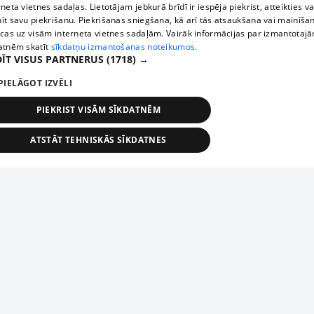
rneta vietnes sadaļas. Lietotājam jebkurā brīdī ir iespēja piekrist, atteikties va
īt savu piekrišanu. Piekrišanas sniegšana, kā arī tās atsaukšana vai mainīša
ecas uz visām interneta vietnes sadaļām. Vairāk informācijas par izmantotaj
atnēm skatīt
sīkdatņu izmantošanas noteikumos.
ĪT VISUS PARTNERUS
(1718) →
PIELĀGOT IZVĒLI
PIEKRIST VISĀM SĪKDATNĒM
ATSTĀT TEHNISKĀS SĪKDATNES
TEHNISKĀS/OBLIGĀTĀS
STATISTIKAS
MĒRĶĒŠANA
FUNKCIONĀLĀS
NEKLASIFICĒTĀS
ehniskās/obligātās
Statistikas
Mērķēšana
Funkcionālās
Neklasificēt
niskās/obligātās sīkdatnes nepieciešamas, lai lietotājs varētu brīvi apmeklēt un pārlūk
Add your company
ekļa vietni un izmantot tās piedāvātās iespējas. Bez šīm sīkdatnēm tīmekļa vietne neva
nvērtīgi darboties un sniegt lietotājam nepieciešamo informāciju.