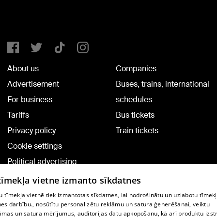
About us
Companies
Advertisement
Buses, trains, international
For business
schedules
Tariffs
Bus tickets
Privacy policy
Train tickets
Cookie settings
Political advertising
Cookie policy
 tīmekļa vietne izmanto sīkdatnes
Commenting terms
 tīmekļa vietnē tiek izmantotas sīkdatnes, lai nodrošinātu un uzlabotu tīmek
nes darbību., nosūtītu personalizētu reklāmu un satura ģenerēšanai, veiktu
āmas un satura mērījumus, auditorijas datu apkopošanu, kā arī produktu izst
TV program