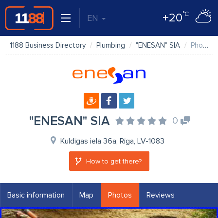
°C
+20
EN
1188 Business Directory
Plumbing
"ENESAN" SIA
Photos
"ENESAN" SIA
0
Kuldīgas iela 36a, Rīga, LV-1083
How to get there?
Basic information
Map
Photos
Reviews