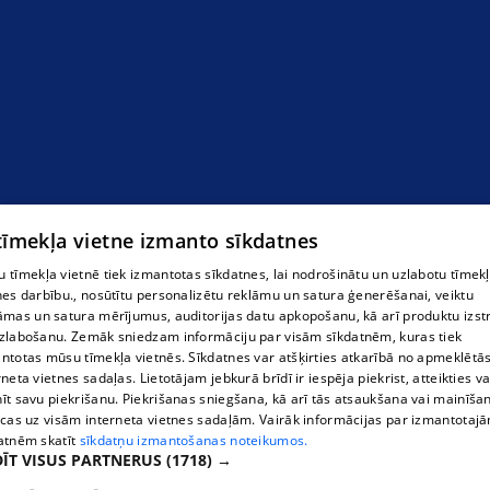
 tīmekļa vietne izmanto sīkdatnes
 tīmekļa vietnē tiek izmantotas sīkdatnes, lai nodrošinātu un uzlabotu tīmek
nes darbību., nosūtītu personalizētu reklāmu un satura ģenerēšanai, veiktu
āmas un satura mērījumus, auditorijas datu apkopošanu, kā arī produktu izst
zlabošanu. Zemāk sniedzam informāciju par visām sīkdatnēm, kuras tiek
ntotas mūsu tīmekļa vietnēs. Sīkdatnes var atšķirties atkarībā no apmeklētā
rneta vietnes sadaļas. Lietotājam jebkurā brīdī ir iespēja piekrist, atteikties va
īt savu piekrišanu. Piekrišanas sniegšana, kā arī tās atsaukšana vai mainīša
ecas uz visām interneta vietnes sadaļām. Vairāk informācijas par izmantotaj
atnēm skatīt
sīkdatņu izmantošanas noteikumos.
ĪT VISUS PARTNERUS
(1718) →