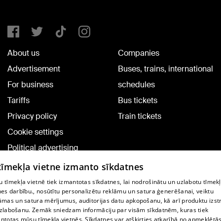
About us
Companies
Advertisement
Buses, trains, international
For business
schedules
Tariffs
Bus tickets
Privacy policy
Train tickets
Cookie settings
Political advertising
Cookie policy
 tīmekļa vietne izmanto sīkdatnes
Commenting terms
 tīmekļa vietnē tiek izmantotas sīkdatnes, lai nodrošinātu un uzlabotu tīmek
nes darbību., nosūtītu personalizētu reklāmu un satura ģenerēšanai, veiktu
āmas un satura mērījumus, auditorijas datu apkopošanu, kā arī produktu izst
TV program
zlabošanu. Zemāk sniedzam informāciju par visām sīkdatnēm, kuras tiek
Contract rules
ntotas mūsu tīmekļa vietnēs. Sīkdatnes var atšķirties atkarībā no apmeklētā