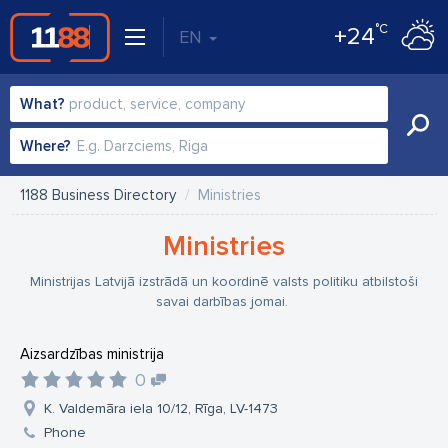
°C
+24
EN
What?
Where?
1188 Business Directory
Ministries
Ministries
Ministrijas Latvijā izstrādā un koordinē valsts politiku atbilstoši
savai darbības jomai.
Aizsardzības ministrija
0
K. Valdemāra iela 10/12, Rīga, LV-1473
Phone