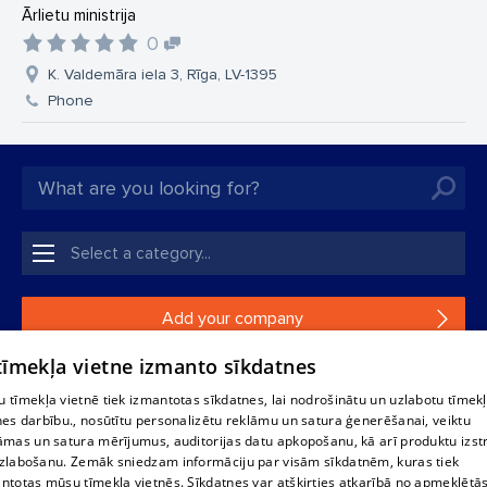
Ārlietu ministrija
0
K. Valdemāra iela 3, Rīga, LV-1395
Phone
Add your company
 tīmekļa vietne izmanto sīkdatnes
If your company is not in our database, please fill in a
simple form.
 tīmekļa vietnē tiek izmantotas sīkdatnes, lai nodrošinātu un uzlabotu tīmek
nes darbību., nosūtītu personalizētu reklāmu un satura ģenerēšanai, veiktu
āmas un satura mērījumus, auditorijas datu apkopošanu, kā arī produktu izst
Reproduction, or distribution of 1188 database, its parts or the
zlabošanu. Zemāk sniedzam informāciju par visām sīkdatnēm, kuras tiek
information contained in the database, or parts of information in
ntotas mūsu tīmekļa vietnēs. Sīkdatnes var atšķirties atkarībā no apmeklētā