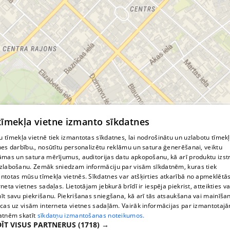
© MapTiler
© OpenStreetMap contributors
 tīmekļa vietne izmanto sīkdatnes
 tīmekļa vietnē tiek izmantotas sīkdatnes, lai nodrošinātu un uzlabotu tīmek
nes darbību., nosūtītu personalizētu reklāmu un satura ģenerēšanai, veiktu
āmas un satura mērījumus, auditorijas datu apkopošanu, kā arī produktu izst
zlabošanu. Zemāk sniedzam informāciju par visām sīkdatnēm, kuras tiek
ntotas mūsu tīmekļa vietnēs. Sīkdatnes var atšķirties atkarībā no apmeklētā
rneta vietnes sadaļas. Lietotājam jebkurā brīdī ir iespēja piekrist, atteikties va
īt savu piekrišanu. Piekrišanas sniegšana, kā arī tās atsaukšana vai mainīša
ecas uz visām interneta vietnes sadaļām. Vairāk informācijas par izmantotaj
atnēm skatīt
sīkdatņu izmantošanas noteikumos.
ĪT VISUS PARTNERUS
(1718) →