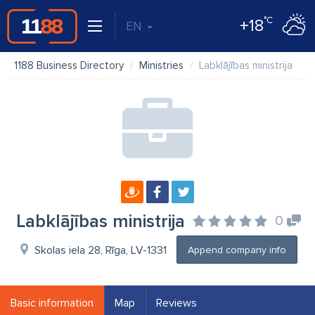
°C
+18
EN
1188 Business Directory
Ministries
Labklājības ministrija
Labklājības ministrija
0
Skolas iela 28, Rīga, LV-1331
Append company info
Basic information
Map
Reviews