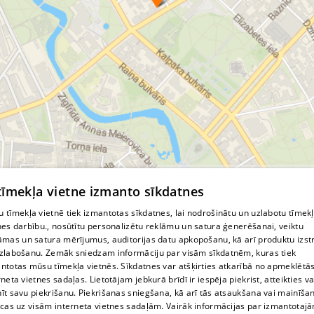
© MapTiler
© OpenStreetMap contributors
 tīmekļa vietne izmanto sīkdatnes
 tīmekļa vietnē tiek izmantotas sīkdatnes, lai nodrošinātu un uzlabotu tīmek
nes darbību., nosūtītu personalizētu reklāmu un satura ģenerēšanai, veiktu
āmas un satura mērījumus, auditorijas datu apkopošanu, kā arī produktu izst
zlabošanu. Zemāk sniedzam informāciju par visām sīkdatnēm, kuras tiek
ntotas mūsu tīmekļa vietnēs. Sīkdatnes var atšķirties atkarībā no apmeklētā
rneta vietnes sadaļas. Lietotājam jebkurā brīdī ir iespēja piekrist, atteikties va
īt savu piekrišanu. Piekrišanas sniegšana, kā arī tās atsaukšana vai mainīša
ecas uz visām interneta vietnes sadaļām. Vairāk informācijas par izmantotaj