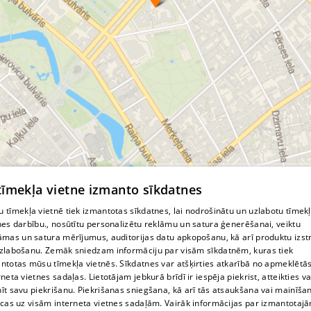
© MapTiler
© OpenStreetMap contributors
 tīmekļa vietne izmanto sīkdatnes
 tīmekļa vietnē tiek izmantotas sīkdatnes, lai nodrošinātu un uzlabotu tīmek
nes darbību., nosūtītu personalizētu reklāmu un satura ģenerēšanai, veiktu
āmas un satura mērījumus, auditorijas datu apkopošanu, kā arī produktu izst
zlabošanu. Zemāk sniedzam informāciju par visām sīkdatnēm, kuras tiek
ntotas mūsu tīmekļa vietnēs. Sīkdatnes var atšķirties atkarībā no apmeklētā
rneta vietnes sadaļas. Lietotājam jebkurā brīdī ir iespēja piekrist, atteikties va
īt savu piekrišanu. Piekrišanas sniegšana, kā arī tās atsaukšana vai mainīša
ecas uz visām interneta vietnes sadaļām. Vairāk informācijas par izmantotaj