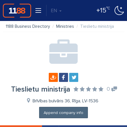
°C
+15
EN
1188 Business Directory
Ministries
Tieslietu ministrija
Tieslietu ministrija
0
Brīvības bulvāris 36, Rīga, LV-1536
Append company info