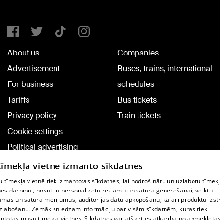
About us
Companies
Advertisement
Buses, trains, international
For business
schedules
Tariffs
Bus tickets
Privacy policy
Train tickets
Cookie settings
Political advertising
Cookie policy
 tīmekļa vietne izmanto sīkdatnes
Commenting terms
 tīmekļa vietnē tiek izmantotas sīkdatnes, lai nodrošinātu un uzlabotu tīmek
nes darbību., nosūtītu personalizētu reklāmu un satura ģenerēšanai, veiktu
āmas un satura mērījumus, auditorijas datu apkopošanu, kā arī produktu izst
TV program
zlabošanu. Zemāk sniedzam informāciju par visām sīkdatnēm, kuras tiek
Contract rules
ntotas mūsu tīmekļa vietnēs. Sīkdatnes var atšķirties atkarībā no apmeklētā