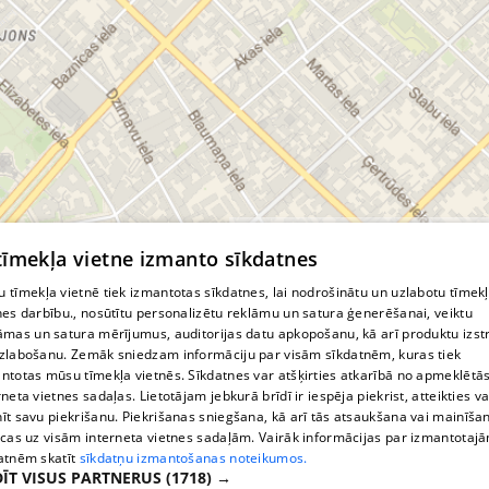
© MapTiler
© OpenStreetMap contributors
 tīmekļa vietne izmanto sīkdatnes
 tīmekļa vietnē tiek izmantotas sīkdatnes, lai nodrošinātu un uzlabotu tīmek
nes darbību., nosūtītu personalizētu reklāmu un satura ģenerēšanai, veiktu
āmas un satura mērījumus, auditorijas datu apkopošanu, kā arī produktu izst
zlabošanu. Zemāk sniedzam informāciju par visām sīkdatnēm, kuras tiek
ntotas mūsu tīmekļa vietnēs. Sīkdatnes var atšķirties atkarībā no apmeklētā
rneta vietnes sadaļas. Lietotājam jebkurā brīdī ir iespēja piekrist, atteikties va
īt savu piekrišanu. Piekrišanas sniegšana, kā arī tās atsaukšana vai mainīša
ecas uz visām interneta vietnes sadaļām. Vairāk informācijas par izmantotaj
atnēm skatīt
sīkdatņu izmantošanas noteikumos.
ĪT VISUS PARTNERUS
(1718) →