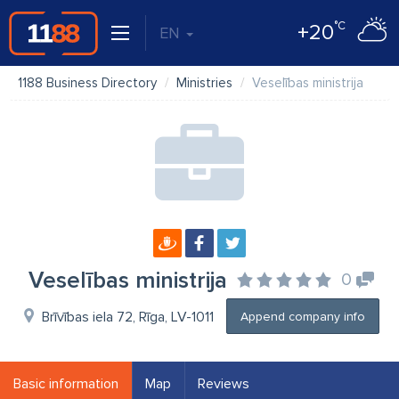
°C
+20
EN
1188 Business Directory
Ministries
Veselības ministrija
Veselības ministrija
0
Brīvības iela 72, Rīga, LV-1011
Append company info
Basic information
Map
Reviews