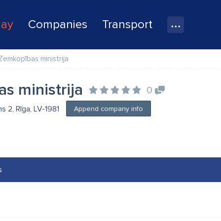
lay
Companies
Transport
Zemkopības ministrija
s ministrija
0
s 2, Rīga, LV-1981
Append company info
s