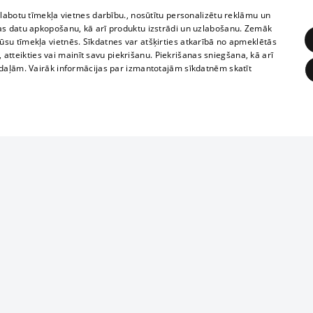
zlabotu tīmekļa vietnes darbību., nosūtītu personalizētu reklāmu un
as datu apkopošanu, kā arī produktu izstrādi un uzlabošanu. Zemāk
su tīmekļa vietnēs. Sīkdatnes var atšķirties atkarībā no apmeklētās
, atteikties vai mainīt savu piekrišanu. Piekrišanas sniegšana, kā arī
adaļām. Vairāk informācijas par izmantotajām sīkdatnēm skatīt
ĒRĶĒŠANA
FUNKCIONĀLĀS
NEKLASIFICĒTĀS
Reproduction, o
obligātās
Statistikas
Mērķēšana
Funkcionālās
Neklasificētās
parts or the i
parts of informa
eklēt un pārlūkot tīmekļa vietni un izmantot tās piedāvātās iespējas. Bez šīm sīkdatnēm 
Also automatic
ies
In the cinemas
of any materia
rains,
TV program
strictly forbid
ksts
tional schedules
website.
Contract rules
ēja norādītais identifikators
ets
360 Ziņas kontakti
īkfails tiek izmantots, lai saglabātu lietotāja piekrišanas statusu sīkdatnēm pašreizējā 
ckets