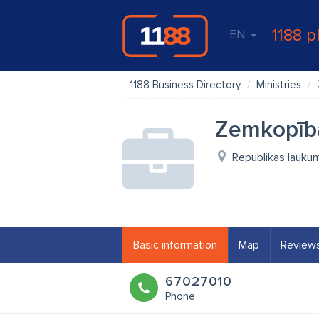
1188 p
EN
1188 Business Directory
Ministries
Zemkopība
Republikas laukum
Basic information
Map
Review
67027010
Phone