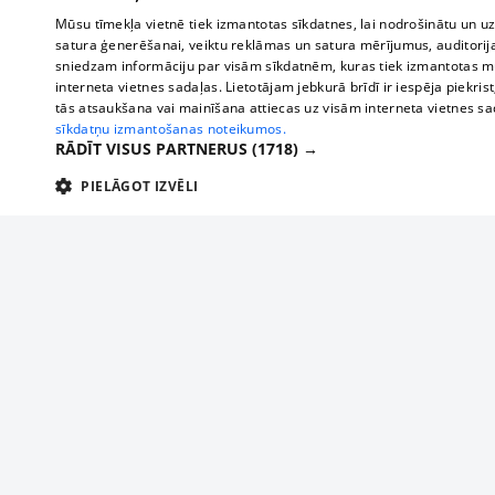
Mūsu tīmekļa vietnē tiek izmantotas sīkdatnes, lai nodrošinātu un u
satura ģenerēšanai, veiktu reklāmas un satura mērījumus, auditorij
sniedzam informāciju par visām sīkdatnēm, kuras tiek izmantotas mū
interneta vietnes sadaļas. Lietotājam jebkurā brīdī ir iespēja piekrist
tās atsaukšana vai mainīšana attiecas uz visām interneta vietnes s
sīkdatņu izmantošanas noteikumos.
RĀDĪT VISUS PARTNERUS
(1718) →
PIELĀGOT IZVĒLI
TEHNISKĀS/OBLIGĀTĀS
STATISTIKAS
M
Tehniskās/
Tehniskās/obligātās sīkdatnes nepieciešamas, lai lietotājs varētu brīvi apm
lietotājam nepieciešamo informāciju.
About us
Compan
Nodrošinātājs
/
Darbības
Advertisement
Buses, t
Nosaukums
Apra
Domēns
ilgums
interna
For business
delfi-adid
delfi.lv
1 gads
Izdev
Bus tick
Tariffs
gdpr
measureadv.com
59
Šis s
Train ti