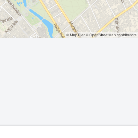
© MapTiler
© OpenStreetMap contributors