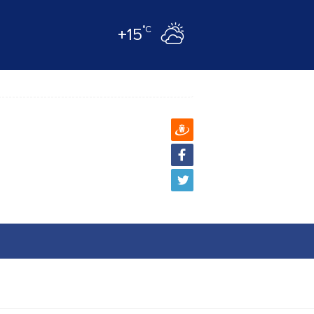
°C
+15