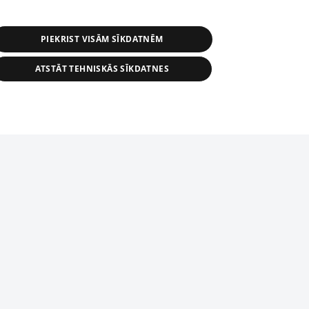
PIEKRIST VISĀM SĪKDATNĒM
ATSTĀT TEHNISKĀS SĪKDATNES
r distribution of 1188 database, its
nformation contained in the database, or
tion in any form is strictly prohibited.
tīmekļa vietne nevarēs pilnvērtīgi darboties un sniegt
 download is prohibited. Reproduction
l published on the website 1188 is
den without the editorial license of 1188
domēnā.