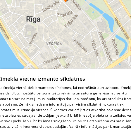
© MapTiler
© OpenStreetMap contributors
 tīmekļa vietne izmanto sīkdatnes
 tīmekļa vietnē tiek izmantotas sīkdatnes, lai nodrošinātu un uzlabotu tīmek
nes darbību., nosūtītu personalizētu reklāmu un satura ģenerēšanai, veiktu
āmas un satura mērījumus, auditorijas datu apkopošanu, kā arī produktu izst
zlabošanu. Zemāk sniedzam informāciju par visām sīkdatnēm, kuras tiek
ntotas mūsu tīmekļa vietnēs. Sīkdatnes var atšķirties atkarībā no apmeklētā
rneta vietnes sadaļas. Lietotājam jebkurā brīdī ir iespēja piekrist, atteikties va
īt savu piekrišanu. Piekrišanas sniegšana, kā arī tās atsaukšana vai mainīša
ecas uz visām interneta vietnes sadaļām. Vairāk informācijas par izmantotaj