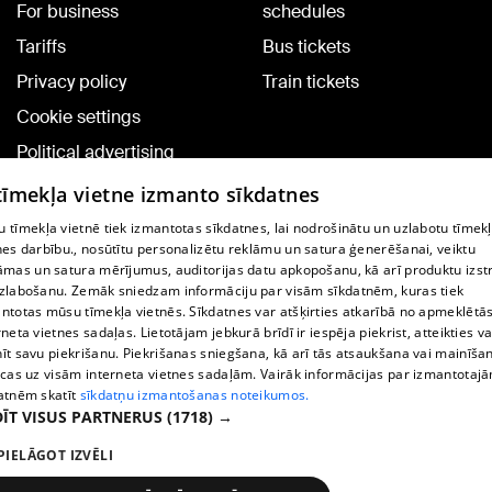
For business
schedules
Tariffs
Bus tickets
Privacy policy
Train tickets
Cookie settings
Political advertising
Cookie policy
 tīmekļa vietne izmanto sīkdatnes
Commenting terms
 tīmekļa vietnē tiek izmantotas sīkdatnes, lai nodrošinātu un uzlabotu tīmek
nes darbību., nosūtītu personalizētu reklāmu un satura ģenerēšanai, veiktu
āmas un satura mērījumus, auditorijas datu apkopošanu, kā arī produktu izst
TV program
zlabošanu. Zemāk sniedzam informāciju par visām sīkdatnēm, kuras tiek
Contract rules
ntotas mūsu tīmekļa vietnēs. Sīkdatnes var atšķirties atkarībā no apmeklētā
rneta vietnes sadaļas. Lietotājam jebkurā brīdī ir iespēja piekrist, atteikties va
360 Ziņu kontakti
īt savu piekrišanu. Piekrišanas sniegšana, kā arī tās atsaukšana vai mainīša
ecas uz visām interneta vietnes sadaļām. Vairāk informācijas par izmantotaj
Helio Media
atnēm skatīt
sīkdatņu izmantošanas noteikumos.
ĪT VISUS PARTNERUS
(1718) →
Vortal assistance service: e-mail -
info@1188.lv
PIELĀGOT IZVĒLI
Copyright © 2004-2026 SIA HELIO MEDIA.