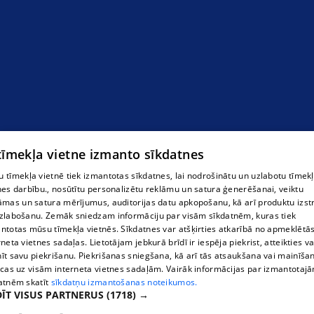
 tīmekļa vietne izmanto sīkdatnes
 tīmekļa vietnē tiek izmantotas sīkdatnes, lai nodrošinātu un uzlabotu tīmek
nes darbību., nosūtītu personalizētu reklāmu un satura ģenerēšanai, veiktu
āmas un satura mērījumus, auditorijas datu apkopošanu, kā arī produktu izst
zlabošanu. Zemāk sniedzam informāciju par visām sīkdatnēm, kuras tiek
ntotas mūsu tīmekļa vietnēs. Sīkdatnes var atšķirties atkarībā no apmeklētā
rneta vietnes sadaļas. Lietotājam jebkurā brīdī ir iespēja piekrist, atteikties va
īt savu piekrišanu. Piekrišanas sniegšana, kā arī tās atsaukšana vai mainīša
ecas uz visām interneta vietnes sadaļām. Vairāk informācijas par izmantotaj
atnēm skatīt
sīkdatņu izmantošanas noteikumos.
ĪT VISUS PARTNERUS
(1718) →