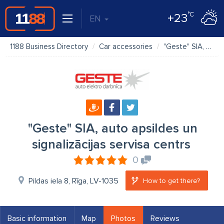
°C
+23
EN
1188 Business Directory
Car accessories
"Geste" SIA, auto apsildes un signalizācijas servisa centrs
"Geste" SIA, auto apsildes un
signalizācijas servisa centrs
0
Pildas iela 8, Rīga, LV-1035
How to get there?
Basic information
Map
Photos
Reviews