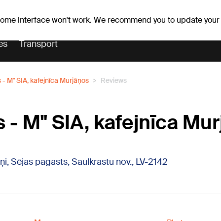
er forecast
Horoscopes
 some interface won't work. We recommend you to update your
es
Transport
- M" SIA, kafejnīca Murjāņos
Reviews
 - M" SIA, kafejnīca Mu
ņi, Sējas pagasts, Saulkrastu nov., LV-2142