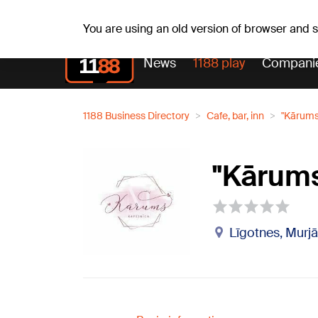
Weath
Th, 06.08.2026.
+24
°C
Aisma, Askolds
You are using an old version of browser and
News
1188 play
Compani
1188 Business Directory
Cafe, bar, inn
"Kārums 
"Kārums
Līgotnes, Murjā