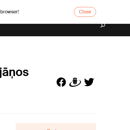
 browser!
Close
rjāņos