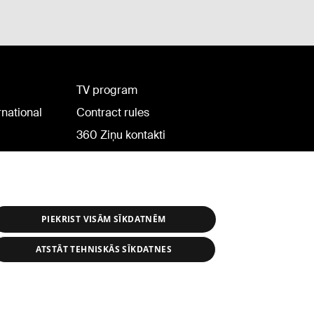
TV program
rnational
Contract rules
360 Ziņu kontakti
Helio Media
PIEKRIST VISĀM SĪKDATNĒM
ATSTĀT TEHNISKĀS SĪKDATNES