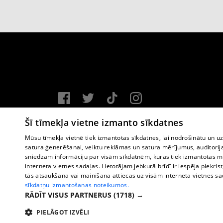
Vortal assistance service: e-mail -
info@1188.lv
Šī tīmekļa vietne izmanto sīkdatnes
Copyright © 2004-2026 SIA HELIO MEDIA.
Mūsu tīmekļa vietnē tiek izmantotas sīkdatnes, lai nodrošinātu un u
satura ģenerēšanai, veiktu reklāmas un satura mērījumus, auditorij
All rights reserved.
sniedzam informāciju par visām sīkdatnēm, kuras tiek izmantotas mū
interneta vietnes sadaļas. Lietotājam jebkurā brīdī ir iespēja piekrist
tās atsaukšana vai mainīšana attiecas uz visām interneta vietnes s
sīkdatņu izmantošanas noteikumos.
RĀDĪT VISUS PARTNERUS
(1718) →
PIELĀGOT IZVĒLI