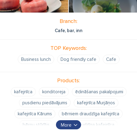
Branch:
Cafe, bar, inn
TOP Keywords:
Business lunch
Dog friendly cafe
Cafe
Products:
kafejnīca
konditoreja
ēdināšanas pakalpojumi
pusdienu piedāvājums
kafejnīca Murjāņos
kafejnīca Kārums
bērniem draudzīga kafejnīca
bērnu stūrītis
suņiem draudzīga kafejnīca
More
bērnu laukumiņš
mini zoo ar trusīšiem