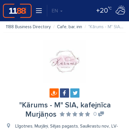
°C
+20
EN
1188 Business Directory
Cafe, bar, inn
"Kārums - M" SIA, kafejnīca Murjāņos
"Kārums - M" SIA, kafejnīca
Murjāņos
0
Līgotnes, Murjāņi, Sējas pagasts, Saulkrastu nov., LV-