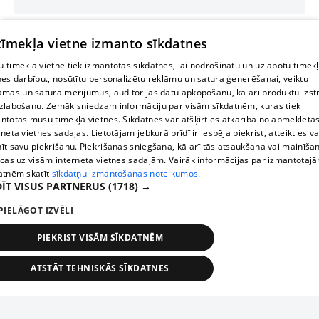
 tīmekļa vietne izmanto sīkdatnes
 tīmekļa vietnē tiek izmantotas sīkdatnes, lai nodrošinātu un uzlabotu tīmek
nes darbību., nosūtītu personalizētu reklāmu un satura ģenerēšanai, veiktu
āmas un satura mērījumus, auditorijas datu apkopošanu, kā arī produktu izst
zlabošanu. Zemāk sniedzam informāciju par visām sīkdatnēm, kuras tiek
ntotas mūsu tīmekļa vietnēs. Sīkdatnes var atšķirties atkarībā no apmeklētā
rneta vietnes sadaļas. Lietotājam jebkurā brīdī ir iespēja piekrist, atteikties va
īt savu piekrišanu. Piekrišanas sniegšana, kā arī tās atsaukšana vai mainīša
ecas uz visām interneta vietnes sadaļām. Vairāk informācijas par izmantotaj
atnēm skatīt
sīkdatņu izmantošanas noteikumos.
ĪT VISUS PARTNERUS
(1718) →
PIELĀGOT IZVĒLI
PIEKRIST VISĀM SĪKDATNĒM
ATSTĀT TEHNISKĀS SĪKDATNES
TEHNISKĀS/OBLIGĀTĀS
STATISTIKAS
MĒRĶĒŠANA