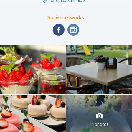
kafejnicakarums.lv
izklaidēties. Papildus tam mums ir arī mini zoo ar trusīšiem, lai
bērni varētu iepazīties ar dzīvniekiem un pavadīt laiku svaigā
Social networks:
gaisā. Mēs rūpējamies par visiem mūsu apmeklētājiem,
nodrošinot ērtu un patīkamu vidi gan bērniem, gan
pieaugušajiem.
11
photos