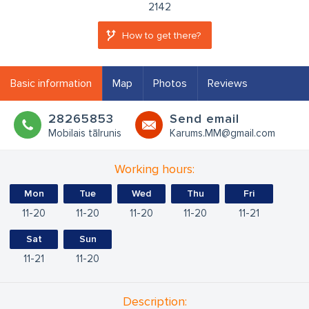
2142
How to get there?
Basic information
Map
Photos
Reviews
28265853
Send email
Mobilais tālrunis
Karums.MM@gmail.com
Working hours:
Mon
Tue
Wed
Thu
Fri
11
20
11
20
11
20
11
20
11
21
Sat
Sun
11
21
11
20
Description: