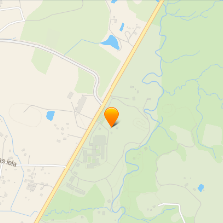
kafejnīcā 100 sēdvietu
jauka vietiņa Murjāņos
ēdināšanas pakalpojumi pasākumiem
ēdienkarte
dienas piedāvājums
pusdienu piedāvājums
siltie ēdieni
zupa
otrais ēdiens
salāti
konditorejas izstrādājumi
deserti
kūkas
smalkmaizītes
uzkodas
tortes
plātsmaizes
pīrāgi
svinības
dzimšanas dienas svinības
bērnu ballītes
kāzu banketi
apkalpošana
galdu klāšana
ēdiens līdzņemšanai
telpas pasākumiem
Ar mīlestību gatavots ēdiens