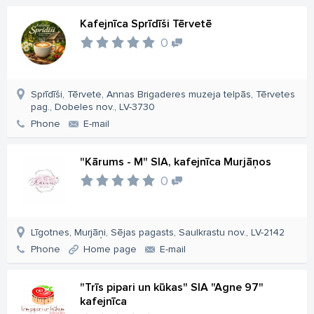
Kafejnīca Sprīdīši Tērvetē
0
Sprīdīši, Tērvete, Annas Brigaderes muzeja telpās, Tērvetes
pag., Dobeles nov., LV-3730
Phone
E-mail
"Kārums - M" SIA, kafejnīca Murjāņos
0
Līgotnes, Murjāņi, Sējas pagasts, Saulkrastu nov., LV-2142
Phone
Home page
E-mail
"Trīs pipari un kūkas" SIA "Agne 97"
kafejnīca