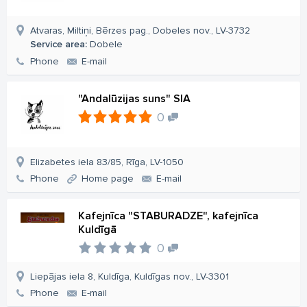
Atvaras, Miltiņi, Bērzes pag., Dobeles nov., LV-3732
Service area:
Dobele
Phone
E-mail
"Andalūzijas suns" SIA
0
Elizabetes iela 83/85, Rīga, LV-1050
Phone
Home page
E-mail
Kafejnīca "STABURADZE", kafejnīca
Kuldīgā
0
Liepājas iela 8, Kuldīga, Kuldīgas nov., LV-3301
Phone
E-mail