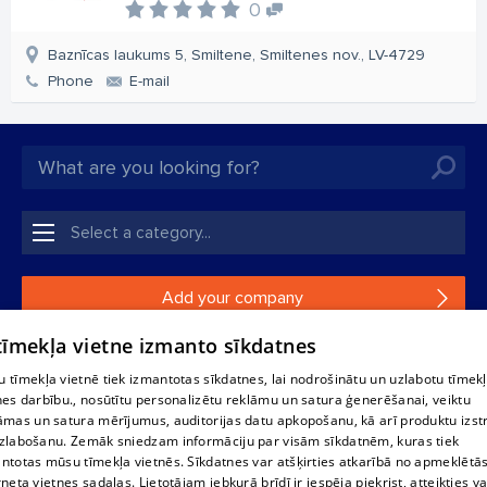
0
Baznīcas laukums 5, Smiltene, Smiltenes nov., LV-4729
Phone
E-mail
Add your company
 tīmekļa vietne izmanto sīkdatnes
If your company is not in our database, please fill in a
simple form.
 tīmekļa vietnē tiek izmantotas sīkdatnes, lai nodrošinātu un uzlabotu tīmek
nes darbību., nosūtītu personalizētu reklāmu un satura ģenerēšanai, veiktu
āmas un satura mērījumus, auditorijas datu apkopošanu, kā arī produktu izst
Reproduction, or distribution of 1188 database, its parts or the
zlabošanu. Zemāk sniedzam informāciju par visām sīkdatnēm, kuras tiek
information contained in the database, or parts of information in
ntotas mūsu tīmekļa vietnēs. Sīkdatnes var atšķirties atkarībā no apmeklētā
any form is strictly prohibited. Also automatic download is
rneta vietnes sadaļas. Lietotājam jebkurā brīdī ir iespēja piekrist, atteikties va