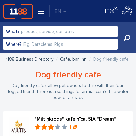
°C
+18
EN
What?
Where?
1188 Business Directory
Cafe, bar, inn
Dog friendly cafe
Dog friendly cafe
Dog-friendly cafes allow pet owners to dine with their four-
legged friend. There is also things for animal comfort - a water
bowl or a snack.
"Miltiņkrogs" kafejnīca, SIA "Dream"
1