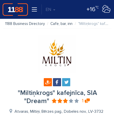
°C
+16
EN
1188 Business Directory
Cafe, bar, inn
"Miltiņkrogs" kafejnīca, SIA "Dream"
"Miltiņkrogs" kafejnīca, SIA
"Dream"
1
Atvaras, Miltiņi, Bērzes pag., Dobeles nov., LV-3732