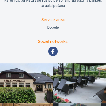
Kafejnīca, banketu zāle līdz 50 personām. Izbraukuma banketi,
to apkalpošana.
Service area:
Dobele
Social networks: