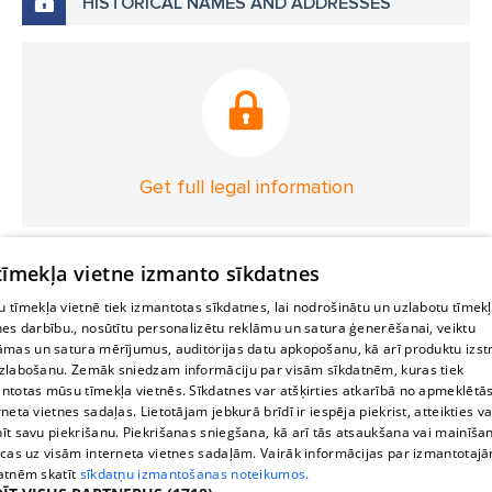
HISTORICAL NAMES AND ADDRESSES
Get full legal information
 tīmekļa vietne izmanto sīkdatnes
 tīmekļa vietnē tiek izmantotas sīkdatnes, lai nodrošinātu un uzlabotu tīmek
nes darbību., nosūtītu personalizētu reklāmu un satura ģenerēšanai, veiktu
āmas un satura mērījumus, auditorijas datu apkopošanu, kā arī produktu izst
zlabošanu. Zemāk sniedzam informāciju par visām sīkdatnēm, kuras tiek
ntotas mūsu tīmekļa vietnēs. Sīkdatnes var atšķirties atkarībā no apmeklētā
rneta vietnes sadaļas. Lietotājam jebkurā brīdī ir iespēja piekrist, atteikties va
īt savu piekrišanu. Piekrišanas sniegšana, kā arī tās atsaukšana vai mainīša
ecas uz visām interneta vietnes sadaļām. Vairāk informācijas par izmantotaj
atnēm skatīt
sīkdatņu izmantošanas noteikumos.