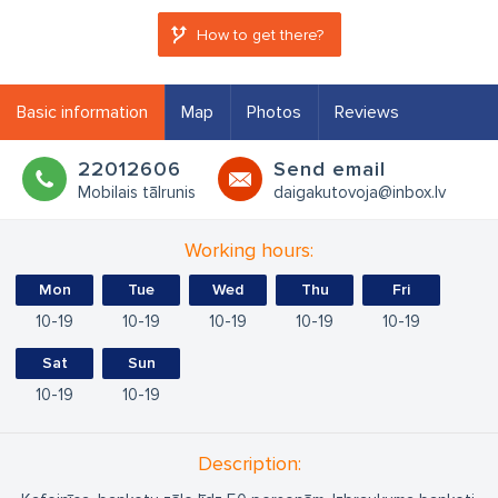
How to get there?
Basic information
Map
Photos
Reviews
22012606
Send email
Mobilais tālrunis
daigakutovoja@inbox.lv
Working hours:
Mon
Tue
Wed
Thu
Fri
10
19
10
19
10
19
10
19
10
19
Sat
Sun
10
19
10
19
Description: