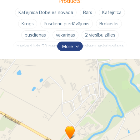
Products:
Kafejnīca Dobeles novadā
Bārs
Kafejnīca
Krogs
Pusdienu piedāvājums
Brokastis
pusdienas
vakariņas
2 viesību zāles
banketi līdz 50 personām
banketu apkalpošana
More
banketa organizēšana
galdu klāšana
var rīkot banketus
prezentācijas
semināru telpas
svinēt kāzas
dzimšanas dienas
jubilejas
telpas pasākumiem
izbraukuma banketi
banketi
banketu rīkošana
kāzu svinības
svinības
bēru mielasti
Dobele
bērniem draudzīga kafejnīca
suņiem draudzīga kafejnīca
veģetārā virtuve