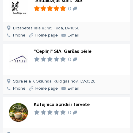
"Andalūzijas suns" SIA
0
Elizabetes iela 83/85, Rīga, LV-1050
Phone
Home page
E-mail
"Cepliņi" SIA, Garšas pērle
0
Stūra iela 7, Skrunda, Kuldīgas nov., LV-3326
Phone
Home page
E-mail
Kafejnīca Sprīdīši Tērvetē
0