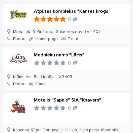
Atpūtas komplekss "Kantes krogs"
0
Miera iela 5, Gulbene, Gulbenes nov., LV-4401
Phone
Home page
E-mail
Mednieku nams "Lācis"
0
Krūmu iela 54, Liepāja, LV-3405
Phone
E-mail
Motelis "Sapnis" SIA "Ksavers"
0
Ksaversi, Rīga - Daugavpils 141 km, 2 km pirms Jēkabpils,