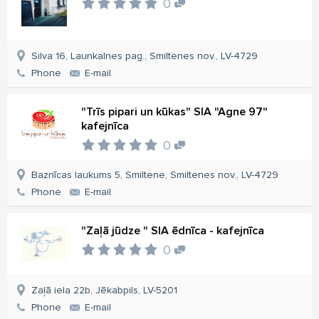
0
Silva 16, Launkalnes pag., Smiltenes nov., LV-4729
Phone
E-mail
"Trīs pipari un kūkas" SIA "Agne 97"
kafejnīca
0
Baznīcas laukums 5, Smiltene, Smiltenes nov., LV-4729
Phone
E-mail
"Zaļā jūdze " SIA ēdnīca - kafejnīca
0
Zaļā iela 22b, Jēkabpils, LV-5201
Phone
E-mail