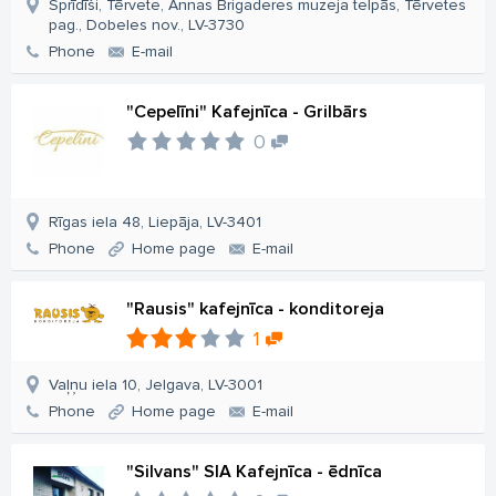
Sprīdīši, Tērvete, Annas Brigaderes muzeja telpās, Tērvetes
pag., Dobeles nov., LV-3730
Phone
E-mail
"Cepelīni" Kafejnīca - Grilbārs
0
Rīgas iela 48, Liepāja, LV-3401
Phone
Home page
E-mail
"Rausis" kafejnīca - konditoreja
1
Vaļņu iela 10, Jelgava, LV-3001
Phone
Home page
E-mail
"Silvans" SIA Kafejnīca - ēdnīca