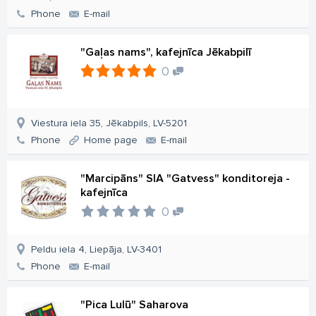
Phone
E-mail
"Gaļas nams", kafejnīca Jēkabpilī
0
Viestura iela 35, Jēkabpils, LV-5201
Phone
Home page
E-mail
"Marcipāns" SIA "Gatvess" konditoreja -
kafejnīca
0
Peldu iela 4, Liepāja, LV-3401
Phone
E-mail
"Pica Lulū" Saharova