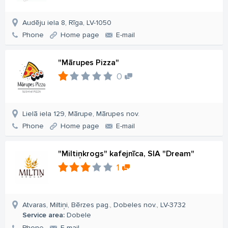
Audēju iela 8, Rīga, LV-1050
Phone
Home page
E-mail
"Mārupes Pizza"
0
Lielā iela 129, Mārupe, Mārupes nov.
Phone
Home page
E-mail
"Miltiņkrogs" kafejnīca, SIA "Dream"
1
Atvaras, Miltiņi, Bērzes pag., Dobeles nov., LV-3732
Service area:
Dobele
Phone
E-mail