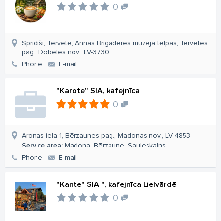
0
Sprīdīši, Tērvete, Annas Brigaderes muzeja telpās, Tērvetes
pag., Dobeles nov., LV-3730
Phone
E-mail
"Karote" SIA, kafejnīca
0
Aronas iela 1, Bērzaunes pag., Madonas nov., LV-4853
Service area:
Madona, Bērzaune, Sauleskalns
Phone
E-mail
"Kante" SIA ", kafejnīca Lielvārdē
0