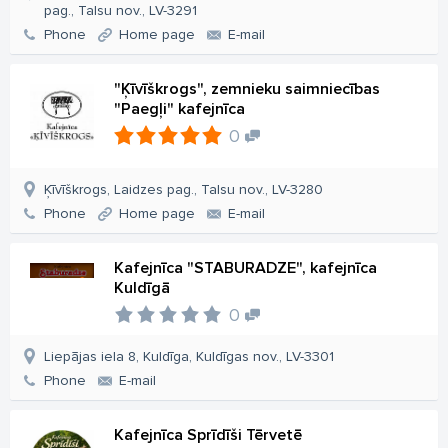
pag., Talsu nov., LV-3291
Phone
Home page
E-mail
"Ķīvīškrogs", zemnieku saimniecības
"Paegļi" kafejnīca
0
Ķīvīškrogs, Laidzes pag., Talsu nov., LV-3280
Phone
Home page
E-mail
Kafejnīca "STABURADZE", kafejnīca
Kuldīgā
0
Liepājas iela 8, Kuldīga, Kuldīgas nov., LV-3301
Phone
E-mail
Kafejnīca Sprīdīši Tērvetē