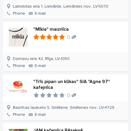
Laimdotas iela 1, Lielvārde, Lielvārdes nov., LV-5070
Phone
E-mail
"Mīkla" maiznīca
0
Dzirnavu iela 42, Rīga, LV-1050
Phone
E-mail
"Trīs pipari un kūkas" SIA "Agne 97"
kafejnīca
0
Baznīcas laukums 5, Smiltene, Smiltenes nov., LV-4729
Phone
E-mail
JAM kafejnīca Rēzeknē