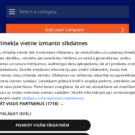
Add your company
 tīmekļa vietne izmanto sīkdatnes
If your company is not in our database, please fill in a
simple form.
 tīmekļa vietnē tiek izmantotas sīkdatnes, lai nodrošinātu un uzlabotu tīmek
nes darbību., nosūtītu personalizētu reklāmu un satura ģenerēšanai, veiktu
āmas un satura mērījumus, auditorijas datu apkopošanu, kā arī produktu izst
Reproduction, or distribution of 1188 database, its parts or the
zlabošanu. Zemāk sniedzam informāciju par visām sīkdatnēm, kuras tiek
information contained in the database, or parts of information in
ntotas mūsu tīmekļa vietnēs. Sīkdatnes var atšķirties atkarībā no apmeklētā
any form is strictly prohibited. Also automatic download is
rneta vietnes sadaļas. Lietotājam jebkurā brīdī ir iespēja piekrist, atteikties va
prohibited. Reproduction of any material published on the
īt savu piekrišanu. Piekrišanas sniegšana, kā arī tās atsaukšana vai mainīša
website 1188 is strictly forbidden without the editorial license of
ecas uz visām interneta vietnes sadaļām. Vairāk informācijas par izmantotaj
1188 website.
atnēm skatīt
sīkdatņu izmantošanas noteikumos.
ĪT VISUS PARTNERUS
(1718) →
PIELĀGOT IZVĒLI
Vortal assistance service: e-mail -
info@1188.lv
Elaborated
SIA Helio Media
2004-2026
PIEKRIST VISĀM SĪKDATNĒM