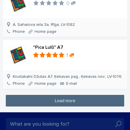
0
A. Saharova iela 3a, Rīga, LV-1082
Phone
Home page
"Pica Lulū" A7
1
Krustakalni Džutas A7, Ķekavas pag., Ķekavas nov., LV-1076
Phone
Home page
E-mail
Load more