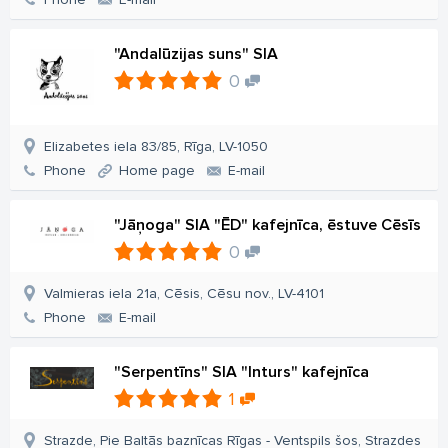
"Andalūzijas suns" SIA
0
Elizabetes iela 83/85, Rīga, LV-1050
Phone
Home page
E-mail
"Jāņoga" SIA "ĒD" kafejnīca, ēstuve Cēsīs
0
Valmieras iela 21a, Cēsis, Cēsu nov., LV-4101
Phone
E-mail
"Serpentīns" SIA "Inturs" kafejnīca
1
Strazde, Pie Baltās baznīcas Rīgas - Ventspils šos, Strazdes