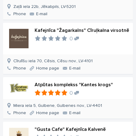
Zaļā iela 22b, Jēkabpils, LV-5201
Phone
E-mail
Kafejnīca "Žagarkalns" Cīruļkalna virsotnē
0
Cīrulīšu iela 70, Cēsis, Cēsu nov., LV-4101
Phone
Home page
E-mail
Atpūtas komplekss "Kantes krogs"
0
Miera iela 5, Gulbene, Gulbenes nov., LV-4401
Phone
Home page
E-mail
"Gusta Cafe" Kafejnīca Kalvenē