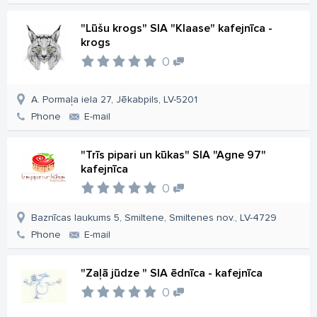
"Lūšu krogs" SIA "Klaase" kafejnīca -
krogs
0
A. Pormaļa iela 27, Jēkabpils, LV-5201
Phone
E-mail
"Trīs pipari un kūkas" SIA "Agne 97"
kafejnīca
0
Baznīcas laukums 5, Smiltene, Smiltenes nov., LV-4729
Phone
E-mail
"Zaļā jūdze " SIA ēdnīca - kafejnīca
0