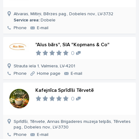
Atvaras, Miltiņi, Bērzes pag., Dobeles nov., LV-3732
Service area:
Dobele
Phone
E-mail
"Alus bārs", SIA "Kopmans & Co"
0
Strauta iela 1, Valmiera, LV-4201
Phone
Home page
E-mail
Kafejnīca Sprīdīši Tērvetē
0
Sprīdīši, Tērvete, Annas Brigaderes muzeja telpās, Tērvetes
pag., Dobeles nov., LV-3730
Phone
E-mail