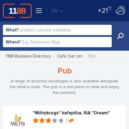
°C
+21
EN
What?
Where?
1188 Business Directory
Cafe, bar, inn
Pub
Pub
A range of alcoholic beverages is also available alongside
the meal in pubs. The pub is a real place to relax and enjoy
the moment.
"Miltiņkrogs" kafejnīca, SIA "Dream"
1