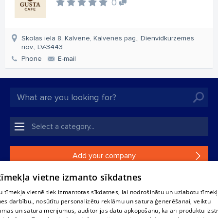
0
Skolas iela 8, Kalvene, Kalvenes pag., Dienvidkurzemes
nov., LV-3443
Phone
E-mail
Add your company
 tīmekļa vietne izmanto sīkdatnes
If your company is not in our database, please fill in a
simple form.
 tīmekļa vietnē tiek izmantotas sīkdatnes, lai nodrošinātu un uzlabotu tīmek
nes darbību., nosūtītu personalizētu reklāmu un satura ģenerēšanai, veiktu
āmas un satura mērījumus, auditorijas datu apkopošanu, kā arī produktu izst
Reproduction, or distribution of 1188 database, its parts or the