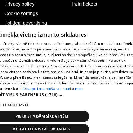
Privacy policy
Train tickets
Cookie settings
Political advertising
Cookie policy
 tīmekļa vietne izmanto sīkdatnes
Commenting terms
 tīmekļa vietnē tiek izmantotas sīkdatnes, lai nodrošinātu un uzlabotu tīmek
nes darbību., nosūtītu personalizētu reklāmu un satura ģenerēšanai, veiktu
āmas un satura mērījumus, auditorijas datu apkopošanu, kā arī produktu izst
TV program
zlabošanu. Zemāk sniedzam informāciju par visām sīkdatnēm, kuras tiek
Contract rules
ntotas mūsu tīmekļa vietnēs. Sīkdatnes var atšķirties atkarībā no apmeklētā
rneta vietnes sadaļas. Lietotājam jebkurā brīdī ir iespēja piekrist, atteikties va
360 Ziņu kontakti
īt savu piekrišanu. Piekrišanas sniegšana, kā arī tās atsaukšana vai mainīša
ecas uz visām interneta vietnes sadaļām. Vairāk informācijas par izmantotaj
Helio Media
atnēm skatīt
sīkdatņu izmantošanas noteikumos.
ĪT VISUS PARTNERUS
(1718) →
Vortal assistance service: e-mail -
info@1188.lv
PIELĀGOT IZVĒLI
Copyright © 2004-2026 SIA HELIO MEDIA.
All rights reserved.
PIEKRIST VISĀM SĪKDATNĒM
ATSTĀT TEHNISKĀS SĪKDATNES