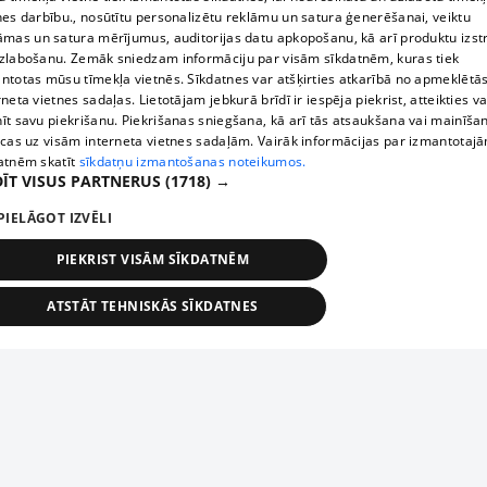
nes darbību., nosūtītu personalizētu reklāmu un satura ģenerēšanai, veiktu
āmas un satura mērījumus, auditorijas datu apkopošanu, kā arī produktu izst
zlabošanu. Zemāk sniedzam informāciju par visām sīkdatnēm, kuras tiek
ntotas mūsu tīmekļa vietnēs. Sīkdatnes var atšķirties atkarībā no apmeklētā
rneta vietnes sadaļas. Lietotājam jebkurā brīdī ir iespēja piekrist, atteikties va
īt savu piekrišanu. Piekrišanas sniegšana, kā arī tās atsaukšana vai mainīša
ecas uz visām interneta vietnes sadaļām. Vairāk informācijas par izmantotaj
atnēm skatīt
sīkdatņu izmantošanas noteikumos.
ĪT VISUS PARTNERUS
(1718) →
PIELĀGOT IZVĒLI
PIEKRIST VISĀM SĪKDATNĒM
ATSTĀT TEHNISKĀS SĪKDATNES
TEHNISKĀS/OBLIGĀTĀS
STATISTIKAS
MĒRĶĒŠANA
FUNKCIONĀLĀS
NEKLASIFICĒTĀS