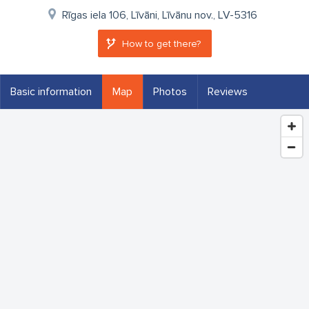
Rīgas iela 106, Līvāni, Līvānu nov., LV-5316
How to get there?
Basic information
Map
Photos
Reviews