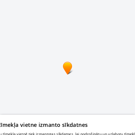
 tīmekļa vietne izmanto sīkdatnes
 tīmekļa vietnē tiek izmantotas sīkdatnes, lai nodrošinātu un uzlabotu tīmek