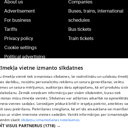
About us
Companies
Advertisement
Buses, trains, international
For business
schedules
Tariffs
Bus tickets
Privacy policy
Train tickets
Cookie settings
Political advertising
Cookie policy
 tīmekļa vietne izmanto sīkdatnes
Commenting terms
 tīmekļa vietnē tiek izmantotas sīkdatnes, lai nodrošinātu un uzlabotu tīmek
nes darbību., nosūtītu personalizētu reklāmu un satura ģenerēšanai, veiktu
āmas un satura mērījumus, auditorijas datu apkopošanu, kā arī produktu izst
TV program
zlabošanu. Zemāk sniedzam informāciju par visām sīkdatnēm, kuras tiek
Contract rules
ntotas mūsu tīmekļa vietnēs. Sīkdatnes var atšķirties atkarībā no apmeklētā
rneta vietnes sadaļas. Lietotājam jebkurā brīdī ir iespēja piekrist, atteikties va
360 Ziņu kontakti
īt savu piekrišanu. Piekrišanas sniegšana, kā arī tās atsaukšana vai mainīša
ecas uz visām interneta vietnes sadaļām. Vairāk informācijas par izmantotaj
Helio Media
atnēm skatīt
sīkdatņu izmantošanas noteikumos.
ĪT VISUS PARTNERUS
(1718) →