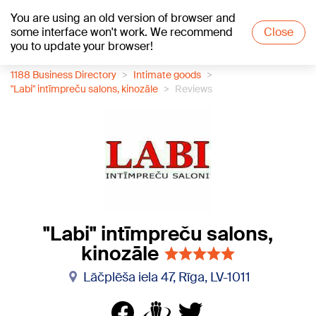
You are using an old version of browser and
+19
°C
some interface won't work. We recommend
Close
you to update your browser!
1188 Business Directory
Intimate goods
"Labi" intīmpreču salons, kinozāle
Reviews
"Labi" intīmpreču salons,
kinozāle
Lāčplēša iela 47, Rīga, LV-1011