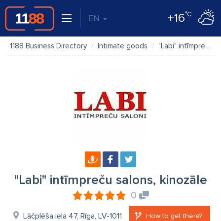
°C
+16
EN
1188 Business Directory
Intimate goods
"Labi" intīmpreču salons, kinozāle
"Labi" intīmpreču salons, kinozāle
0
Lāčplēša iela 47, Rīga, LV-1011
How to get there?