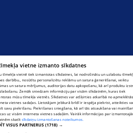
"Labi" intīmpreču salons
 tīmekļa vietne izmanto sīkdatnes
 tīmekļa vietnē tiek izmantotas sīkdatnes, lai nodrošinātu un uzlabotu tīmek
nes darbību., nosūtītu personalizētu reklāmu un satura ģenerēšanai, veiktu
āmas un satura mērījumus, auditorijas datu apkopošanu, kā arī produktu izst
zlabošanu. Zemāk sniedzam informāciju par visām sīkdatnēm, kuras tiek
ntotas mūsu tīmekļa vietnēs. Sīkdatnes var atšķirties atkarībā no apmeklētā
rneta vietnes sadaļas. Lietotājam jebkurā brīdī ir iespēja piekrist, atteikties va
īt savu piekrišanu. Piekrišanas sniegšana, kā arī tās atsaukšana vai mainīša
ecas uz visām interneta vietnes sadaļām. Vairāk informācijas par izmantotaj
atnēm skatīt
sīkdatņu izmantošanas noteikumos.
ĪT VISUS PARTNERUS
(1718) →