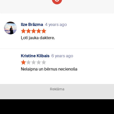
Ilze Brāzma
4 years ago
Ļoti jauka daktere.
Kristine Klibais
6 years ago
Nelaipna un bērnus necienoša
Reklāma