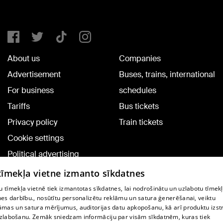
About us
Companies
Advertisement
Buses, trains, international
For business
schedules
Tariffs
Bus tickets
Privacy policy
Train tickets
Cookie settings
Political advertising
Cookie policy
 tīmekļa vietne izmanto sīkdatnes
Commenting terms
 tīmekļa vietnē tiek izmantotas sīkdatnes, lai nodrošinātu un uzlabotu tīmek
nes darbību., nosūtītu personalizētu reklāmu un satura ģenerēšanai, veiktu
āmas un satura mērījumus, auditorijas datu apkopošanu, kā arī produktu izst
TV program
zlabošanu. Zemāk sniedzam informāciju par visām sīkdatnēm, kuras tiek